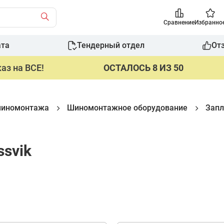
Сравнение
Избранно
ата
Тендерный отдел
От
аз на ВСЕ!
ОСТАЛОСЬ 8 ИЗ 50
шиномонтажа
Шиномонтажное оборудование
Запл
ssvik