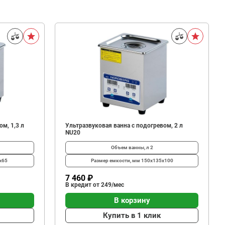
м, 1,3 л
Ультразвуковая ванна с подогревом, 2 л
NU20
Объем ванны, л
2
x65
Размер емкости, мм
150x135x100
7 460 ₽
В кредит от 249/мес
В корзину
Купить в 1 клик