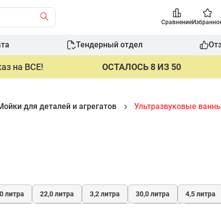
Сравнение
Избранно
ата
Тендерный отдел
От
аз на ВСЕ!
ОСТАЛОСЬ 8 ИЗ 50
Мойки для деталей и агрегатов
Ультразвуковые ванн
,0 литра
22,0 литра
3,2 литра
30,0 литра
4,5 литра
форсунок
для ювелирных изделий
Испанские
Китайск