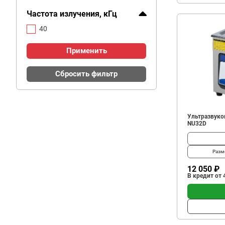
Частота излучения, кГц
40
Применить
Сбросить фильтр
Ультразвуков
NU32D
Разм
12 050 ₽
В кредит от 