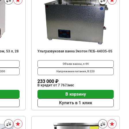
м, 53 л, 28
Ультразвуковая ванна Экотон ПСБ-44035-05
Объем ванны, л
44
x300
Напряжение питания, В
220
233 000 ₽
В кредит от 7 767/мес
В корзину
Купить в 1 клик