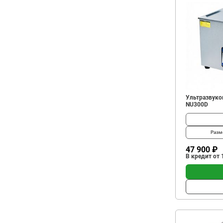
Ультразвуков
NU300D
Разм
47 900 ₽
В кредит от 