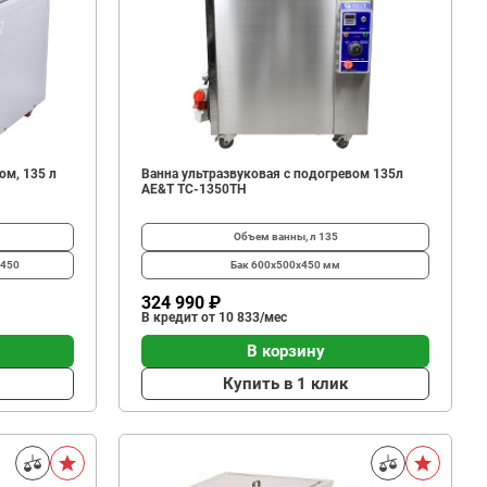
ом, 135 л
Ванна ультразвуковая с подогревом 135л
AE&T TC-1350TH
Объем ванны, л
135
x450
Бак
600х500х450 мм
324 990 ₽
В кредит от 10 833/мес
В корзину
Купить в 1 клик