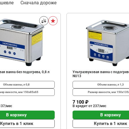
ешевле
Сначала дороже
ая ванна без подогрева, 0,8 л
Ультразвуковая ванна с подогрево
NU13
Объем ванны, л
0,8
Объем ванны, л
1,3
мер емкости, мм
150x85x65
Размер емкости, мм
150x135
7 100 ₽
137/мес
В кредит от 237/мес
В корзину
В корзину
Купить в 1 клик
Купить в 1 клик