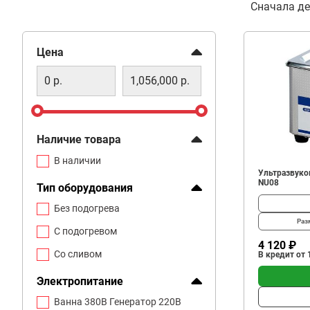
Фильтр
Сначала д
с подогревом
со сливом
Фильтр
Цена
Наличие товара
В наличии
Ультразвуков
NU08
Тип оборудования
Без подогрева
Раз
С подогревом
4 120 ₽
Со сливом
В кредит от 
Электропитание
Ванна 380В Генератор 220В