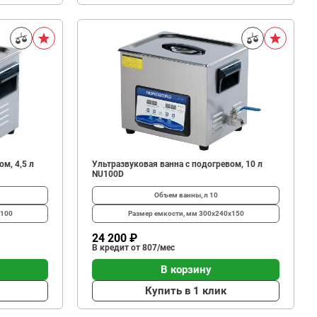
м, 4,5 л
Ультразвуковая ванна с подогревом, 10 л
NU100D
Объем ванны, л
10
x100
Размер емкости, мм
300x240x150
24 200 ₽
В кредит от 807/мес
В корзину
Купить в 1 клик