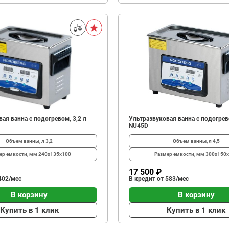
ая ванна с подогревом, 3,2 л
Ультразвуковая ванна с подогрево
NU45D
Объем ванны, л
3,2
Объем ванны, л
4,5
ер емкости, мм
240x135x100
Размер емкости, мм
300x150
17 500 ₽
402/мес
В кредит от 583/мес
В корзину
В корзину
Купить в 1 клик
Купить в 1 клик