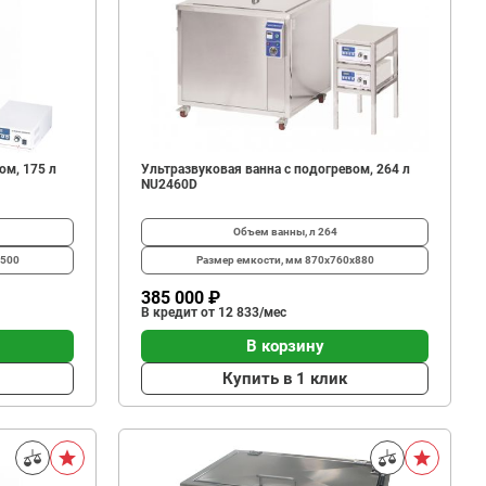
ом, 175 л
Ультразвуковая ванна с подогревом, 264 л
NU2460D
Объем ванны, л
264
x500
Размер емкости, мм
870х760х880
385 000 ₽
В кредит от 12 833/мес
В корзину
Купить в 1 клик