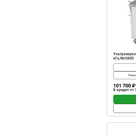
Ультразвуков
кГц NU380D
Разм
101 700 ₽
В кредит от 