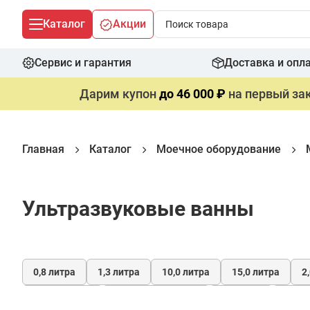
Каталог
Акции
Сервис и гарантия
Доставка и опл
Дарим купон
до 46 000 ₽
на первый зак
Главная
Каталог
Моечное оборудование
Ультразвуковые ванны
0,8 литра
1,3 литра
10,0 литра
15,0 литра
2
для деталей
для инструментов
для плат
для 