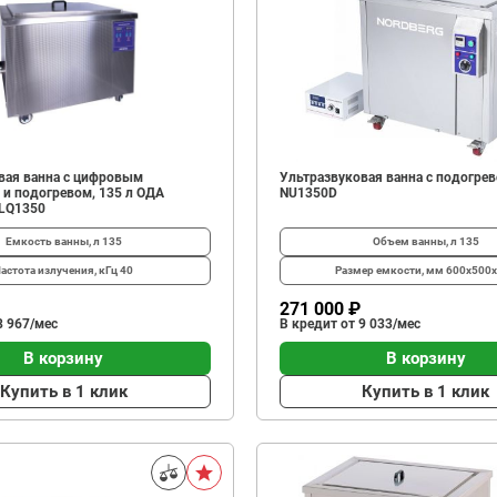
вая ванна с цифровым
Ультразвуковая ванна с подогрев
 и подогревом, 135 л ОДА
NU1350D
-LQ1350
Емкость ванны, л
135
Объем ванны, л
135
астота излучения, кГц
40
Размер емкости, мм
600x500
271 000 ₽
8 967/мес
В кредит от 9 033/мес
В корзину
В корзину
Купить в 1 клик
Купить в 1 клик