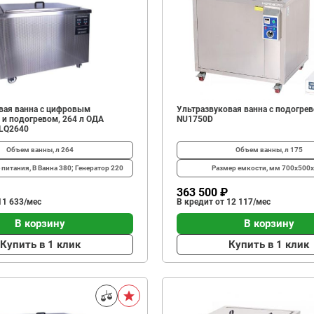
вая ванна с цифровым
Ультразвуковая ванна с подогрев
 и подогревом, 264 л ОДА
NU1750D
-LQ2640
Объем ванны, л
264
Объем ванны, л
175
питания, В
Ванна 380; Генератор 220
Размер емкости, мм
700x500
363 500 ₽
11 633/мес
В кредит от 12 117/мес
В корзину
В корзину
Купить в 1 клик
Купить в 1 клик