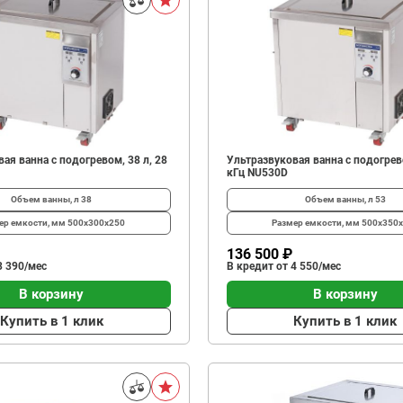
ая ванна с подогревом, 38 л, 28
Ультразвуковая ванна с подогрево
кГц NU530D
Объем ванны, л
38
Объем ванны, л
53
ер емкости, мм
500x300x250
Размер емкости, мм
500x350
136 500 ₽
3 390/мес
В кредит от 4 550/мес
В корзину
В корзину
Купить в 1 клик
Купить в 1 клик