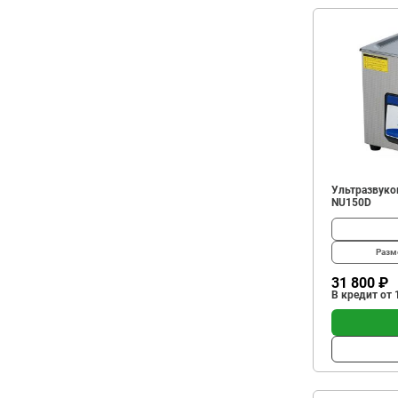
Ультразвуков
NU150D
Разм
31 800 ₽
В кредит от 