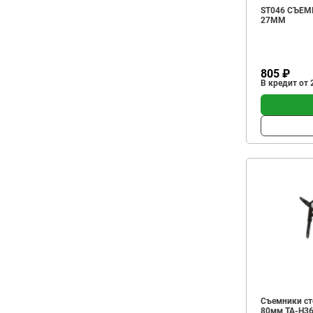
ST046 СЪЕМ
27ММ
805 ₽
В кредит от 
Съемники ст
80мм TA-H3