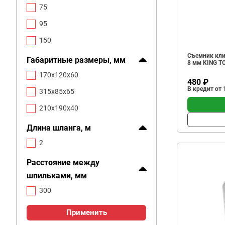
75
95
150
Съемник кли
Габаритные размеры, мм
8 мм KING T
170х120х60
480 ₽
В кредит от 
315х85х65
210х190х40
Длина шланга, м
2
Расстояние между
шпильками, мм
300
Применить