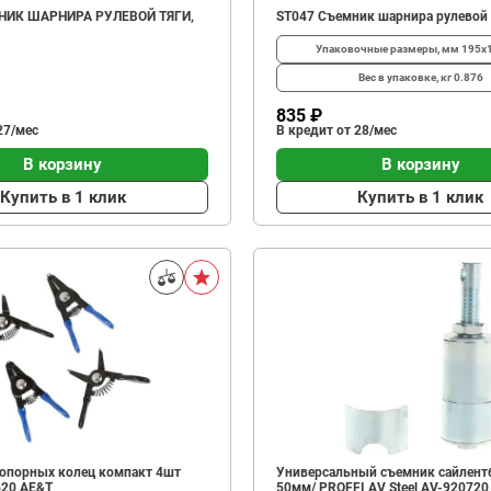
НИК ШАРНИРА РУЛЕВОЙ ТЯГИ,
ST047 Съемник шарнира рулевой 
Упаковочные размеры, мм
195х
Вес в упаковке, кг
0.876
835 ₽
27/мес
В кредит от 28/мес
В корзину
В корзину
Купить в 1 клик
Купить в 1 клик
опорных колец компакт 4шт
Универсальный съемник сайлент
620 AE&T
50мм/ PROFFI AV Steel AV-920720