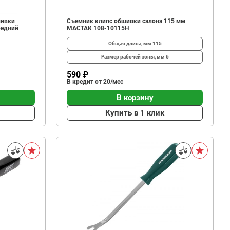
шивки
Съемник клипс обшивки салона 115 мм
редний
МАСТАК 108-10115H
Общая длина, мм
115
Размер рабочей зоны, мм
6
590 ₽
В кредит от 20/мес
В корзину
Купить в 1 клик