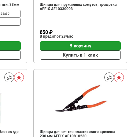
тяги, 33мм
Щипцы для пружинных хомутов, трещотка
AFFIX AF10330003
125х30
850 ₽
В кредит от 28/мес
В корзину
Купить в 1 клик
блоков /до
Щипцы для снятия пластикового крепежа
230 мм AFFIX AF10810230