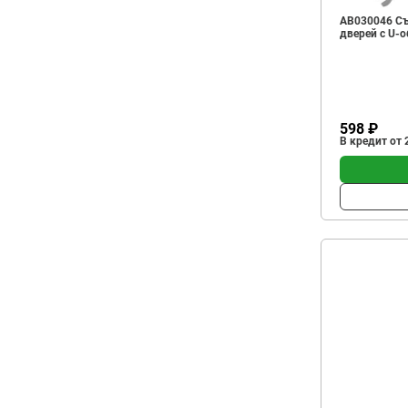
AB030046 Съ
дверей с U-
598 ₽
В кредит от 