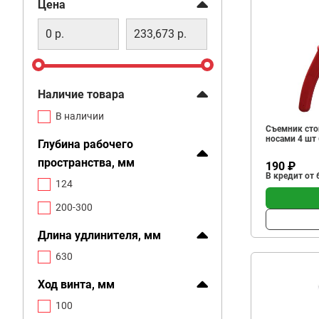
Фильтр
Цена
Наличие товара
В наличии
Съемник сто
носами 4 шт
Глубина рабочего
пространства, мм
190 ₽
В кредит от 
124
200-300
Длина удлинителя, мм
630
Ход винта, мм
100