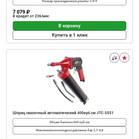
Размер присоединения резьбы
1/4”F
7 079 ₽
В кредит от 236/мес
В корзину
Купить в 1 клик
Шприц смазочный автоматический 400куб.см JTC-5551
Объем баллона
400 куб.см
Максимальное входное давление, бар
2,7-6,8