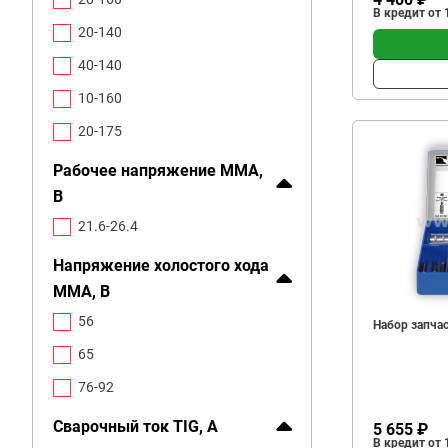
В кредит от 
20-140
40-140
10-160
20-175
Рабочее напряжение MMA,
В
21.6-26.4
Напряжение холостого хода
MMA, В
56
Набор запча
65
76-92
Сварочный ток TIG, А
5 655 ₽
В кредит от 