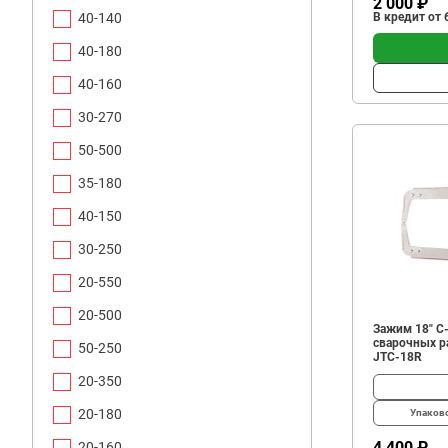
2 000 ₽
40-140
В кредит от 
40-180
40-160
30-270
50-500
35-180
40-150
30-250
20-550
20-500
Зажим 18" С
сварочных ра
50-250
JTC-18R
20-350
20-180
Упаков
4 400 ₽
20-160