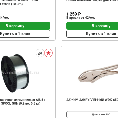
токовый Ø0.8 мм к 150-А
Сопло точечной сварки для 150-А
 стали (10 шт.)
1 259 ₽
34/мес
В кредит от 42/мес
В корзину
В корзину
Купить в 1 клик
Купить в 1 клик
варочная алюминиевая AlSi5 /
ЗАЖИМ ЗАКРУГЛЕННЫЙ WDK-65
SPOOL GUN (0.8мм, 0.5 кг)
Длина, мм
190