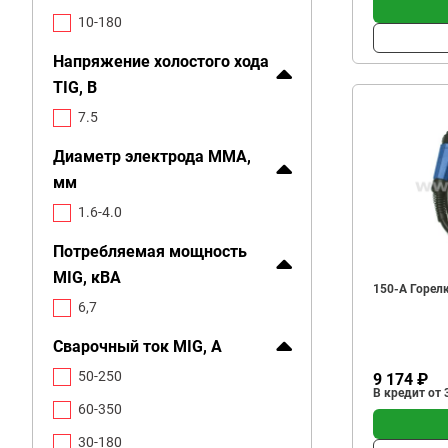
10-180
Напряжение холостого хода
TIG, В
7.5
Диаметр электрода MMA,
мм
1.6-4.0
Потребляемая мощность
MIG, кВА
150-А Горелк
6,7
Сварочный ток MIG, А
50-250
9 174 ₽
В кредит от 
60-350
30-180