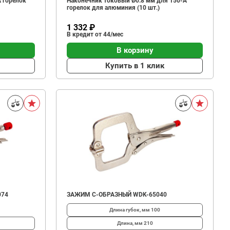
 горелок
Наконечник токовый Ø0.8 мм для 150-А
горелок для алюминия (10 шт.)
1 332 ₽
В кредит от 44/мес
В корзину
Купить в 1 клик
074
ЗАЖИМ С-ОБРАЗНЫЙ WDK-65040
Длина губок, мм
100
Длина, мм
210