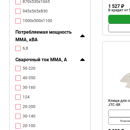
870х530х1665
1 527 ₽
В кредит от 
945х565х830
1000х500х1100
Потребляемая мощность
ММА, кВА
6,8
Сварочный ток MMA, А
50-220
40-350
30-160
124
Клещи для с
JTC-8R
20-200
30-140
Упаков
20-100