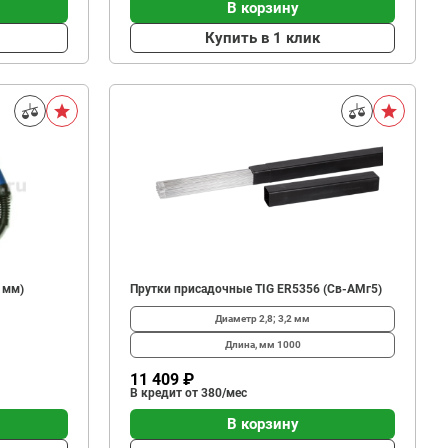
В корзину
Купить в 1 клик
 мм)
Прутки присадочные TIG ER5356 (Св-АМг5)
Диаметр
2,8; 3,2 мм
Длина, мм
1000
11 409 ₽
В кредит от 380/мес
В корзину