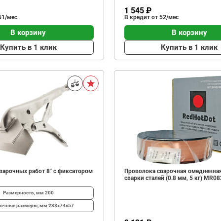
1 545 ₽
51/мес
В кредит от 52/мес
В корзину
В корзину
Купить в 1 клик
Купить в 1 клик
варочных работ 8" с фиксатором
Проволока сварочная омедненна
сварки сталей (0.8 мм, 5 кг) MR0
Размерность, мм
200
очные размеры, мм
238х74х57