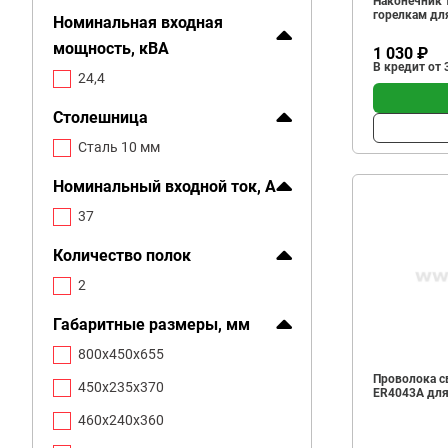
Наконечник 
горелкам для
Номинальная входная
мощность, кВА
1 030 ₽
В кредит от 
24,4
Столешница
Сталь 10 мм
Номинальный входной ток, А
37
Количество полок
2
Габаритные размеры, мм
800х450х655
Проволока с
450х235х370
ER4043А для 
460х240х360