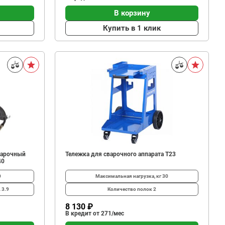
В корзину
Купить в 1 клик
варочный
Тележка для сварочного аппарата T23
40
0
Максимальная нагрузка, кг
30
А
3.9
Количество полок
2
8 130 ₽
В кредит от 271/мес