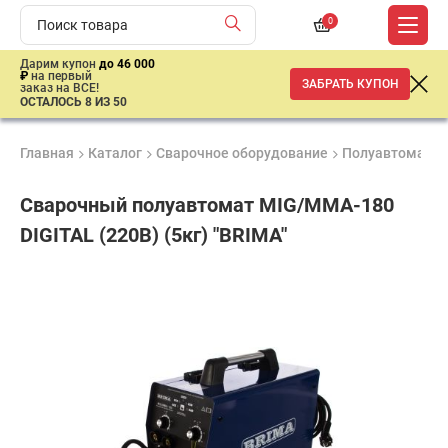
0
Дарим купон
до 46 000
₽
на первый
ЗАБРАТЬ КУПОН
заказ на ВСЕ!
ОСТАЛОСЬ 8 ИЗ 50
Главная
Каталог
Сварочное оборудование
Полуавтоматич
Сварочный полуавтомат MIG/MMA-180
DIGITAL (220В) (5кг) "BRIMA"
Удобные
Гарантия
Доставка
способы
1 год
от 2 дней
31
оплаты
386
₽