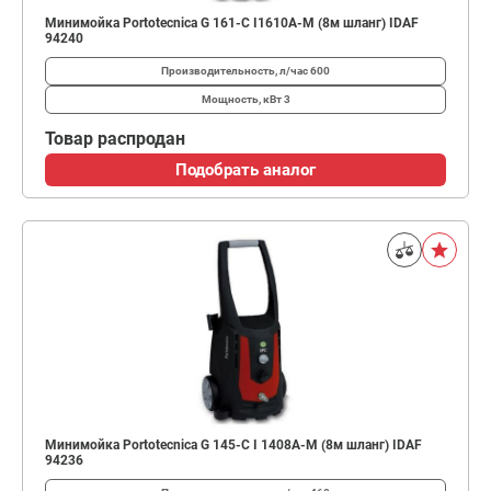
Минимойка Portotecnica G 161-C I1610A-M (8м шланг) IDAF
94240
Производительность, л/час
600
Мощность, кВт
3
Товар распродан
Подобрать аналог
Минимойка Portotecnica G 145-C I 1408A-M (8м шланг) IDAF
94236