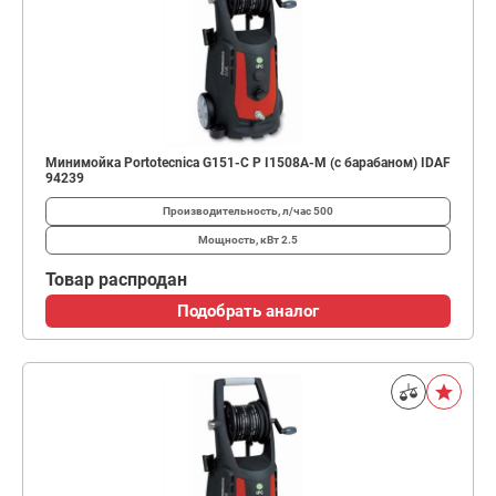
Минимойка Portotecnica G151-C P I1508A-M (с барабаном) IDAF
94239
Производительность, л/час
500
Мощность, кВт
2.5
Товар распродан
Подобрать аналог