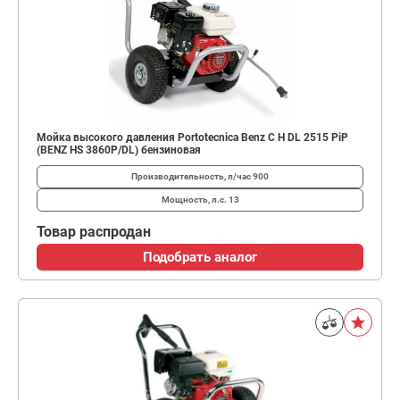
Мойка высокого давления Portotecnica Benz C H DL 2515 PiP
(BENZ HS 3860P/DL) бензиновая
Производительность, л/час
900
Мощность, л.с.
13
Товар распродан
Подобрать аналог