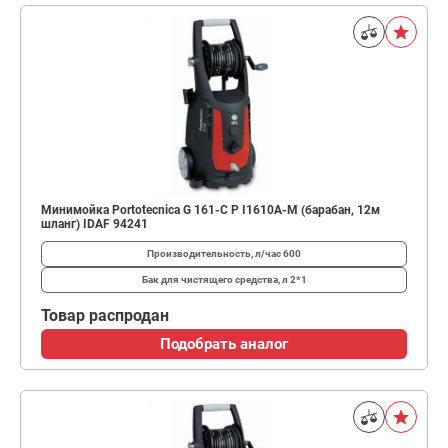
Минимойка Portotecnica G 161-C P I1610A-M (барабан, 12м
шланг) IDAF 94241
Производительность, л/час
600
Бак для чистящего средства, л
2*1
Товар распродан
Подобрать аналог