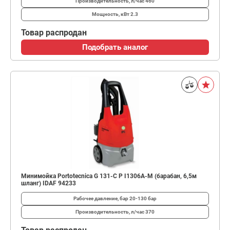
Производительность, л/час
460
Мощность, кВт
2.3
Товар распродан
Подобрать аналог
Минимойка Portotecnica G 131-C P I1306A-M (барабан, 6,5м
шланг) IDAF 94233
Рабочее давление, бар
20-130 бар
Производительность, л/час
370