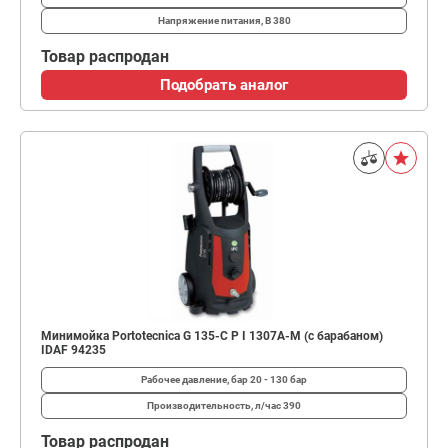
Напряжение питания, В
380
Товар распродан
Подобрать аналог
Минимойка Portotecnica G 135-C P I 1307A-M (с барабаном)
IDAF 94235
Рабочее давление, бар
20 - 130 бар
Производительность, л/час
390
Товар распродан