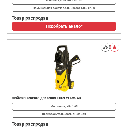
Рабочее давление, бар
160
Номинальная подача воды насоса
1380 л/час
Товар распродан
Подобрать аналог
Мойка высокого давления Huter W135-AR
Мощность, кВт
1,65
Производительность, л/час
360
Товар распродан