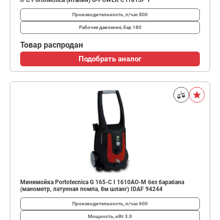
IPC Portotecnica (Италия) G-POWER C I1813P T
Производительность, л/час
800
Рабочее давление, бар
180
Товар распродан
Подобрать аналог
Минимойка Portotecnica G 165-C I 1610AO-M без барабана
(манометр, латунная помпа, 8м шланг) IDAF 94244
Производительность, л/час
600
Мощность, кВт
3.0