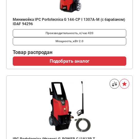
Минимойка IPC Portotecnica G 144-CP I 1307A-M (с барабаном)
IDAF 94296
Производительность, л/час
420
Мощность, кВт
2.0
Товар распродан
Подобрать аналог