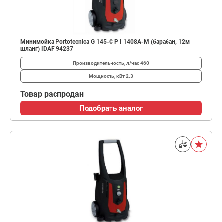
Минимойка Portotecnica G 145-C P I 1408A-M (барабан, 12м
шланг) IDAF 94237
Производительность, л/час
460
Мощность, кВт
2.3
Товар распродан
Подобрать аналог