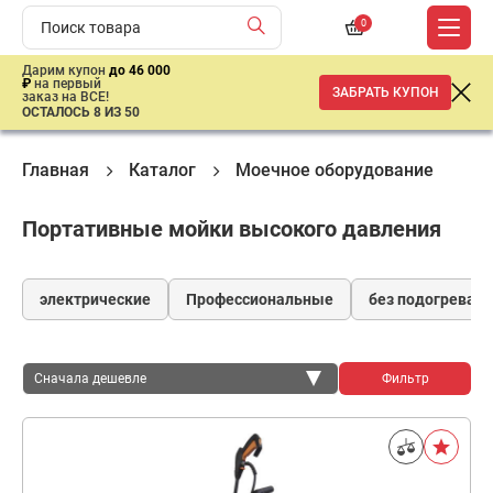
0
Дарим купон
до 46 000
₽
на первый
ЗАБРАТЬ КУПОН
заказ на ВСЕ!
ОСТАЛОСЬ 8 ИЗ 50
Главная
Каталог
Моечное оборудование
Мо
Портативные мойки высокого давления
электрические
Профессиональные
без подогрева
Сначала дешевле
Фильтр
Сначала дешевле
Сначала дороже