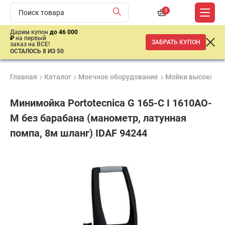
0
Дарим купон
до 46 000
₽
на первый
ЗАБРАТЬ КУПОН
заказ на ВСЕ!
ОСТАЛОСЬ 8 ИЗ 50
Главная
Каталог
Моечное оборудование
Мойки высокого 
Минимойка Portotecnica G 165-C I 1610AO-
M без барабана (манометр, латунная
помпа, 8м шланг) IDAF 94244
Удобные
Гарантия
Доставка
способы
1 год
от 2 дней
ар
оплаты
продан
имальная