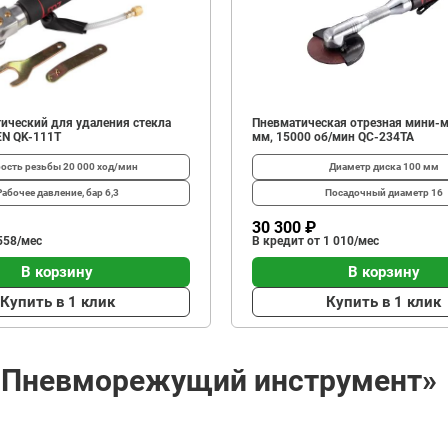
ический для удаления стекла
Пневматическая отрезная мини-
N QK-111T
мм, 15000 об/мин QC-234TA
ость резьбы
20 000 ход/мин
Диаметр диска
100 мм
Рабочее давление, бар
6,3
Посадочный диаметр
16
30 300 ₽
558/мес
В кредит от 1 010/мес
В корзину
В корзину
Купить в 1 клик
Купить в 1 клик
 «Пневморежущий инструмент»