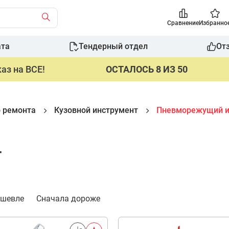
Сравнение
Избранно
ата
Тендерный отдел
От
аз на ВСЕ!
ОСТАЛОСЬ 8 ИЗ 50
о ремонта
Кузовной инструмент
Пневморежущий и
т
ешевле
Сначала дороже