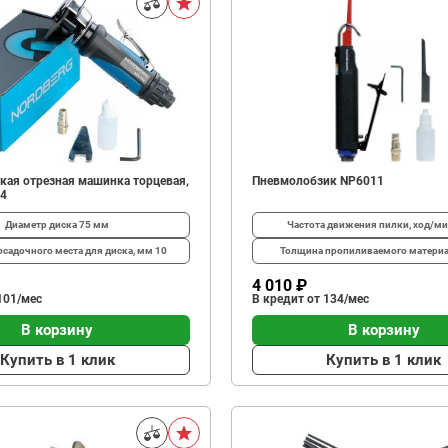
кая отрезная машинка торцевая,
Пневмолобзик NP6011
44
Диаметр диска
75 мм
Частота движения пилки, ход/м
осадочного места для диска, мм
10
Толщина пропиливаемого матери
4 010 ₽
101/мес
В кредит от 134/мес
В корзину
В корзину
Купить в 1 клик
Купить в 1 клик