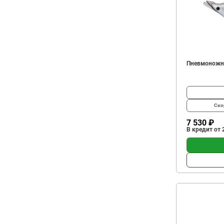
Пневмоножн
Ско
7 530 ₽
В кредит от 