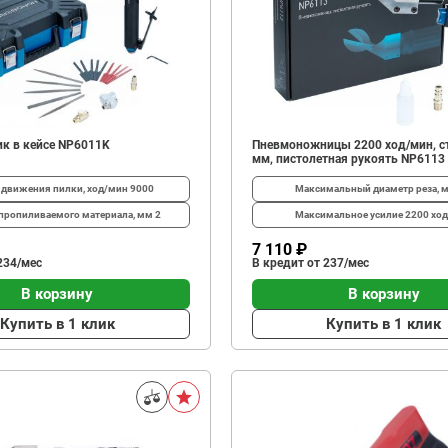
к в кейсе NP6011K
Пневмоножницы 2200 ход/мин, ст
мм, пистолетная рукоять NP6113
 движения пилки, ход/мин
9000
Максимальный диаметр реза, 
пропиливаемого материала, мм
2
Максимальное усилие
2200 хо
7 110 ₽
234/мес
В кредит от 237/мес
В корзину
В корзину
Купить в 1 клик
Купить в 1 клик