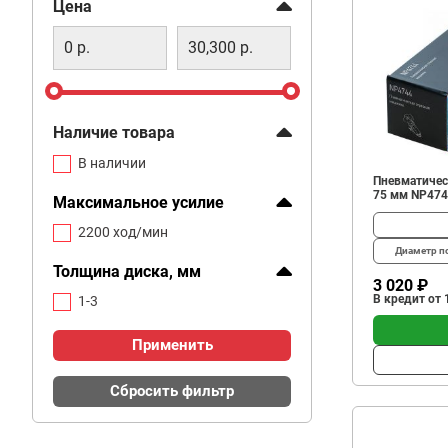
Фильтр
Цена
Наличие товара
В наличии
Пневмaтичес
75 мм NP47
Максимальное усилие
2200 ход/мин
Диаметр п
Толщина диска, мм
3 020 ₽
В кредит от 
1-3
Применить
Сбросить фильтр