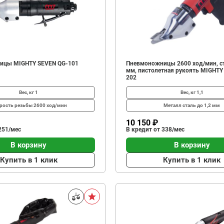
ицы MIGHTY SEVEN QG-101
Пневмоножницы 2600 ход/мин, ст
мм, пистолетная рукоять MIGHTY
202
Вес, кг
1
Вес, кг
1,1
рость резьбы
2600 ход/мин
Металл
сталь до 1,2 мм
10 150 ₽
251/мес
В кредит от 338/мес
В корзину
В корзину
Купить в 1 клик
Купить в 1 клик