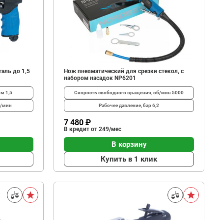
аль до 1,5
Нож пневматический для срезки стекол, с
набором насадок NP6201
мм
1,5
Скорость свободного вращения, об/мин
5000
д/мин
Рабочее давление, бар
6,2
7 480 ₽
В кредит от 249/мес
В корзину
Купить в 1 клик