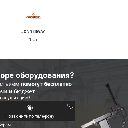
JONNESWAY
1 шт
оре оборудования?
ьствием
помогут бесплатно
ачи и бюджет
консультацию?
Позвоните по телефону
бором: