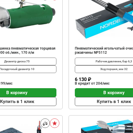
шинка пневматическая торцевая
Пневматический игольчатый очи
00 об./мин., 170 л/м
ржавчины NP5112
Диаметр диска
75
Рабочее давление, бар
6,3
Посадочный диаметр
10
Ход поршня, мм
32
6 130 ₽
199/мес
В кредит от 204/мес
В корзину
В корзину
Купить в 1 клик
Купить в 1 клик