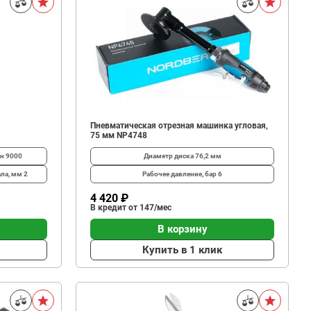
Пневмaтическая отрезная машинка угловая,
75 мм NP4748
ин
9000
Диаметр диска
76,2 мм
ала, мм
2
Рабочее давление, бар
6
4 420 ₽
В кредит от 147/мес
В корзину
Купить в 1 клик