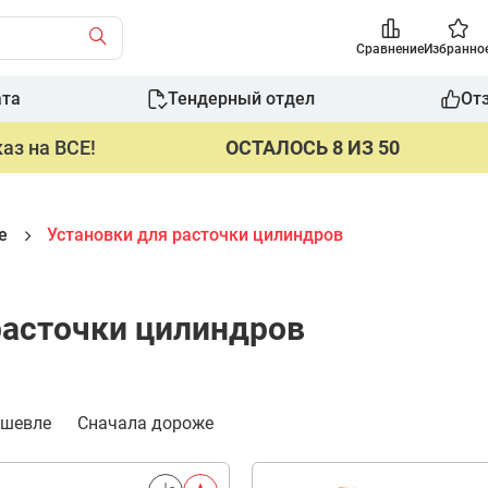
Сравнение
Избранно
ата
Тендерный отдел
От
аз на ВСЕ!
ОСТАЛОСЬ 8 ИЗ 50
е
Установки для расточки цилиндров
расточки цилиндров
ешевле
Сначала дороже