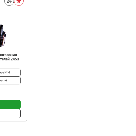
ингования
телей 2453
зе № 4
нуса)