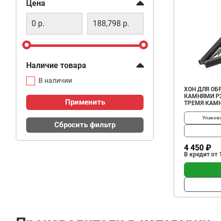
Фильтр
Цена
Наличие товара
В наличии
ХОН ДЛЯ ОБ
КАМНЯМИ P2
Применить
ТРЕМЯ КАМН
Упаков
Сбросить фильтр
4 450 ₽
В кредит от 