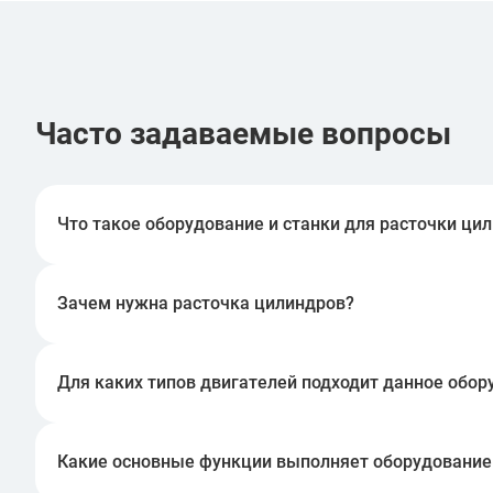
Часто задаваемые вопросы
Что такое оборудование и станки для расточки ци
Оборудование и станки для расточки цилиндров пр
станки позволяют точно и качественно восстанавл
Зачем нужна расточка цилиндров?
Расточка цилиндров необходима для восстановлен
деформации, износ и другие дефекты, что, в свою 
Для каких типов двигателей подходит данное обор
Станки для расточки цилиндров могут использоват
морские и другие двигатели внутреннего сгорания.
Какие основные функции выполняет оборудование
Станки для расточки цилиндров выполняют несколь