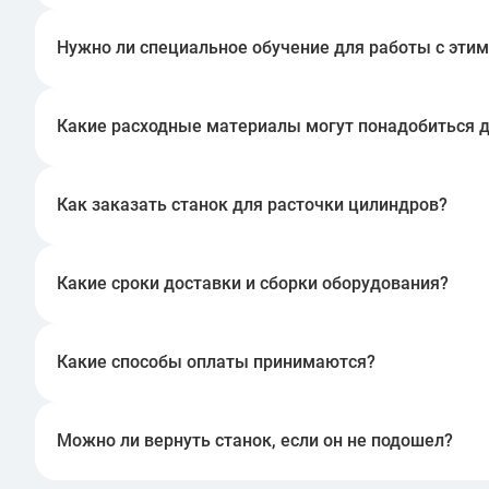
цилиндра), фрезеровка и сверление. Они обеспечи
Нужно ли специальное обучение для работы с эти
Да, для работы со станками для расточки цилиндро
оборудования может привести к повреждению двига
Какие расходные материалы могут понадобиться д
Для работы станков могут потребоваться различн
материалы, которые необходимо периодически зам
Как заказать станок для расточки цилиндров?
Вы можете заказать станок через наш интернет-ма
оформить заказ по телефону, связавшись с нашим
Какие сроки доставки и сборки оборудования?
Сроки доставки зависят от наличия станка на скла
оборудования могут быть выполнены нашими специ
Какие способы оплаты принимаются?
Мы принимаем различные способы оплаты, включая
платежом при получении товара.
Можно ли вернуть станок, если он не подошел?
Возврат возможен в течение 14 дней с момента пол