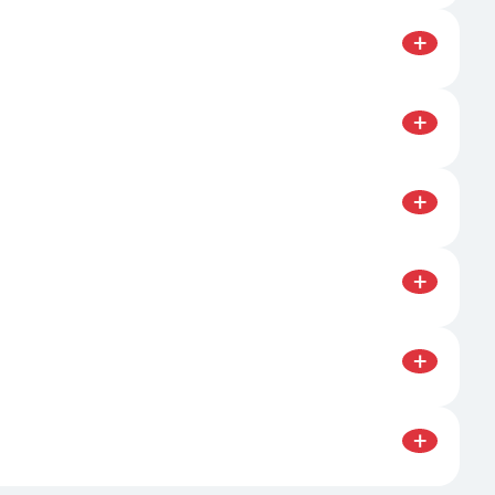
я различных типов цилиндров.
+
бработки металлов. Некорректное использование
+
лаждающие жидкости и другие расходные
+
трукциям для завершения покупки. Также можно
+
 5 до 15 рабочих дней. Сборка и настройка
+
и. Возможна также оплата наложенным
+
зовано и сохранена его оригинальная упаковка.