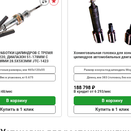
РАБОТКИ ЦИЛИНДРОВ С ТРЕМЯ
Хонинговальная головка для хон
20, ДИАПАЗОН 51-178ММ С
цилиндров автомобильных двига
ЯМИ 28.5X5X3ММ JTC-1423
очные размеры, мм
465х120х55
Размер конуса под шпиндель
Мор
Вес в упаковке, кг
0.675
Длина, мм
383 (головка, без ко
188 798 ₽
148/мес
В кредит от 6 293/мес
В корзину
В корзину
Купить в 1 клик
Купить в 1 клик