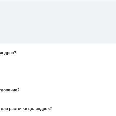
линдров?
едназначены для обработки внутренних поверхностей цили
ивать геометрию цилиндров, обеспечивая их правильную р
ия изношенных цилиндров до их первоначальных размеров
очередь, повышает эффективность и долговечность работы 
удование?
ься для обработки цилиндров различных типов двигателе
 Важно выбирать оборудование, которое соответствует раз
 для расточки цилиндров?
ко ключевых функций: расточка, хонингование (дополнит