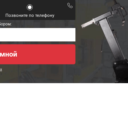
Позвоните по телефону
бором:
ых