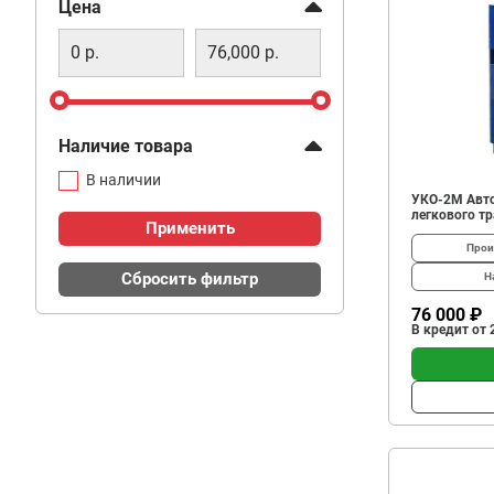
Фильтр
Цена
Наличие товара
В наличии
УКО-2М Авто
легкового т
Применить
Прои
Сбросить фильтр
Н
76 000 ₽
В кредит от 