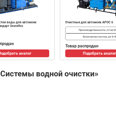
стки воды для автомоек
Очистные для автомоек АРОС 6
андарт Grundfos
Производительность, л/час
6
Количество постов, шт
6-8
спродан
Товар распродан
Подобрать аналог
Подобрать аналог
«Системы водной очистки»