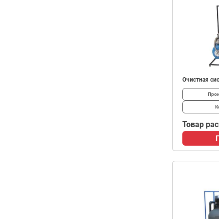
Очистная си
Прои
К
Товар ра