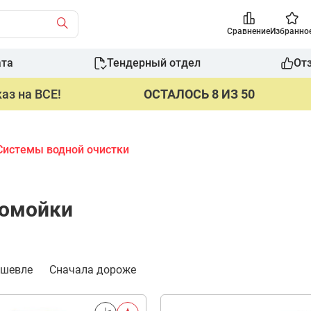
Сравнение
Избранно
ата
Тендерный отдел
От
аз на ВСЕ!
ОСТАЛОСЬ 8 ИЗ 50
Системы водной очистки
томойки
ешевле
Сначала дороже