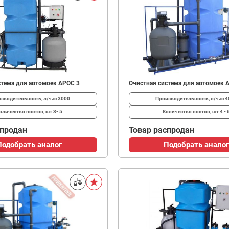
стема для автомоек АРОС 3
Очистная система для автомоек 
зводительность, л/час
3000
Производительность, л/час
4
оличество постов, шт
3- 5
Количество постов, шт
4 - 
спродан
Товар распродан
Подобрать аналог
Подобрать аналог