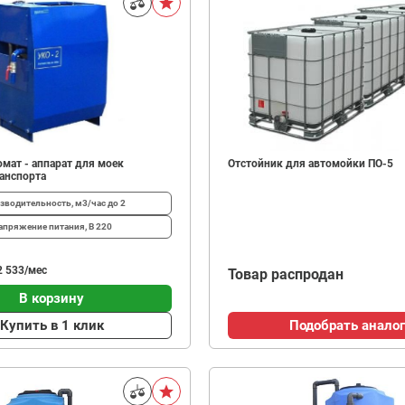
мат - аппарат для моек
Отстойник для автомойки ПО-5
ранспорта
зводительность, м3/час
до 2
апряжение питания, В
220
2 533/мес
Товар распродан
В корзину
Купить в 1 клик
Подобрать аналог