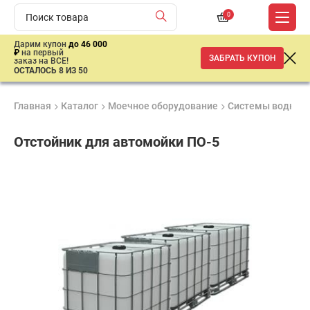
0
Дарим купон
до 46 000
₽
на первый
ЗАБРАТЬ КУПОН
заказ на ВСЕ!
ОСТАЛОСЬ 8 ИЗ 50
Главная
Каталог
Моечное оборудование
Системы водной 
Отстойник для автомойки ПО-5
Удобные
Гарантия
Доставка
способы
1 год
от 2 дней
ар
оплаты
продан
имальная
ма заказа
00 рублей