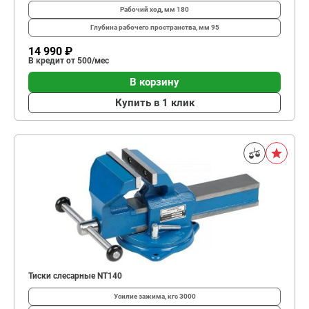
Рабочий ход, мм
180
Глубина рабо­чего простран­ства, мм
95
14 990 ₽
В кредит от 500/мес
В корзину
Купить в 1 клик
Тиски слесарные NT140
Усилие зажима, кгс
3000