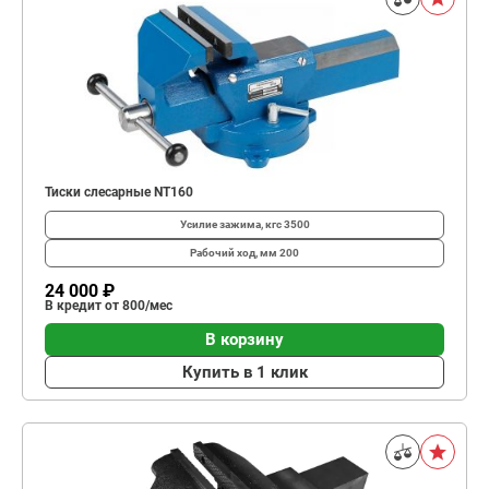
Тиски слесарные NT160
Усилие зажима, кгс
3500
Рабочий ход, мм
200
24 000 ₽
В кредит от 800/мес
В корзину
Купить в 1 клик