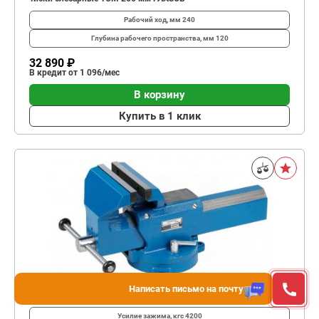
Рабочий ход, мм
240
Глубина рабо­чего простран­ства, мм
120
32 890 ₽
В кредит от 1 096/мес
В корзину
Купить в 1 клик
Написать письмо на почту
Тиски слесарные NT180
Усилие зажима, кгс
4200