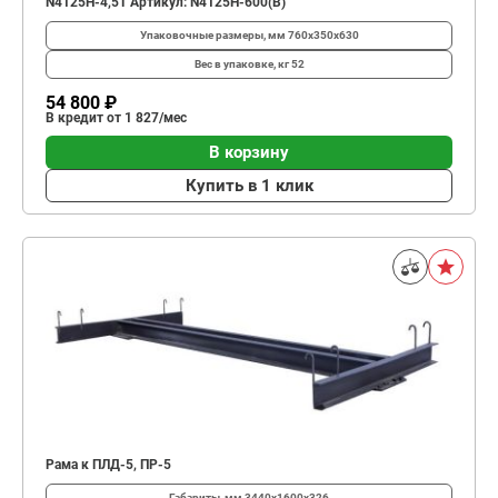
N4125H-4,5T Артикул: N4125H-600(B)
Упаковочные размеры, мм
760х350x630
Вес в упаковке, кг
52
54 800 ₽
В кредит от 1 827/мес
В корзину
Купить в 1 клик
Рама к ПЛД-5, ПР-5
Габариты, мм
3440х1600х326