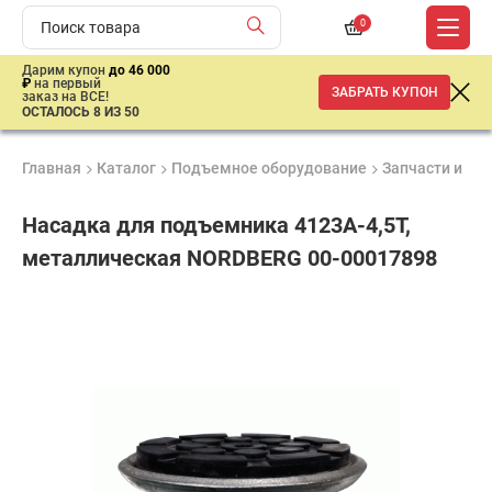
0
Дарим купон
до 46 000
₽
на первый
ЗАБРАТЬ КУПОН
заказ на ВСЕ!
ОСТАЛОСЬ 8 ИЗ 50
Главная
Каталог
Подъемное оборудование
Запчасти и ак
Насадка для подъемника 4123A-4,5T,
металлическая NORDBERG 00-00017898
Удобные
Гарантия
Доставка
способы
до 3 лет
от 2 дней
ар
оплаты
продан
имальная
ма заказа