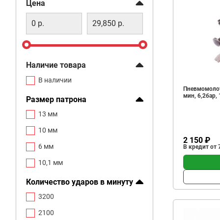
Фильтр
Цена
Наличие товара
В наличии
Пневмомолот
мин, 6,2бар, 
Размер патрона
13 мм
10 мм
2 150 ₽
6 мм
В кредит от 
10,1 мм
Количество ударов в минуту
3200
2100