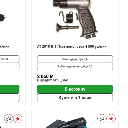
./мин.
АТ 2010 R-1 Пневмомолоток 4 500 уд/мин
80х50
Сила удара, Дж
5,5
Рабочее давление, бар
6,5
2 860 ₽
В кредит от 95/мес
В корзину
Купить в 1 клик