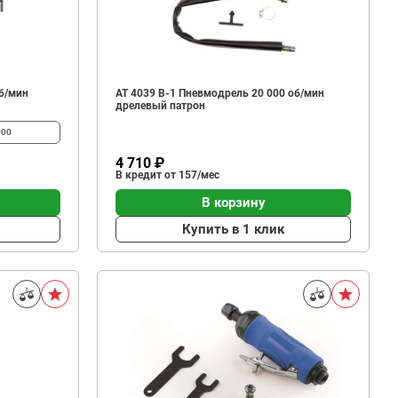
б/мин
АТ 4039 В-1 Пневмодрель 20 000 об/мин
дрелевый патрон
000
4 710 ₽
В кредит от 157/мес
В корзину
Купить в 1 клик