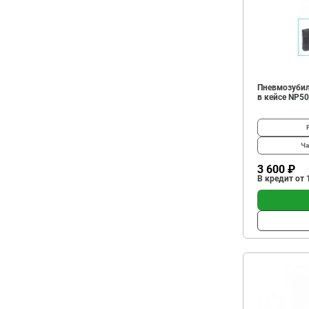
Пневмозубил
в кейсе NP5
Ча
3 600 ₽
В кредит от 