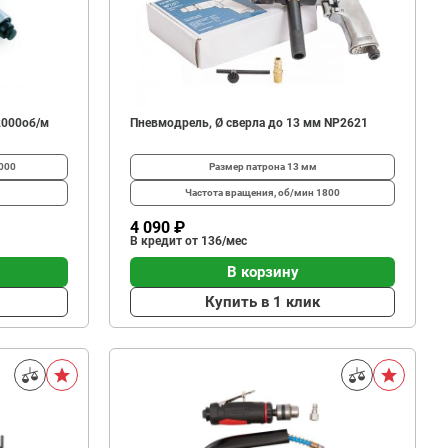
2000об/м
Пневмодрель, Ø сверла до 13 мм NP2621
000
Размер патрона
13 мм
Частота вращения, об/мин
1800
4 090 ₽
В кредит от 136/мес
В корзину
Купить в 1 клик