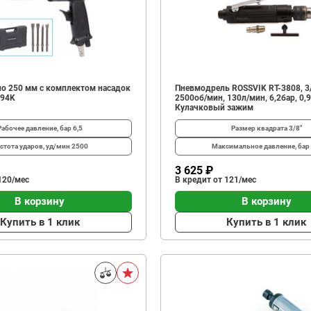
о 250 мм с комплектом насадок
Пневмодрель ROSSVIK RT-3808, 3/
094K
2500об/мин, 130л/мин, 6,2бар, 0,9
Кулачковый зажим
Рабочее давление, бар
6,5
Размер квадрата
3/8"
стота ударов, уд/мин
2500
Максимальное давление, ба
3 625 ₽
120/мес
В кредит от 121/мес
В корзину
В корзину
Купить в 1 клик
Купить в 1 клик