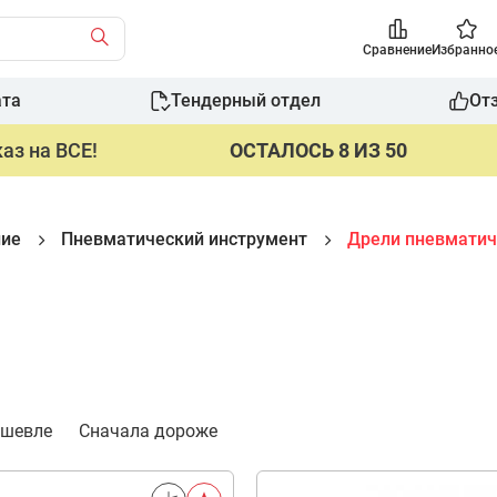
Сравнение
Избранно
ата
Тендерный отдел
От
аз на ВСЕ!
ОСТАЛОСЬ 8 ИЗ 50
ние
Пневматический инструмент
Дрели пневматич
ешевле
Сначала дороже