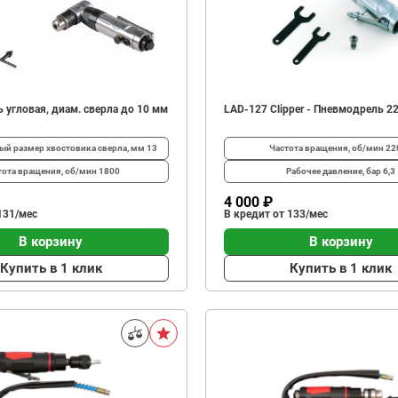
 угловая, диам. сверла до 10 мм
LAD-127 Clipper - Пневмодрель 2
й размер хвостовика сверла, мм
13
Частота вращения, об/мин
22
тота вращения, об/мин
1800
Рабочее давление, бар
6,3
4 000 ₽
131/мес
В кредит от 133/мес
В корзину
В корзину
Купить в 1 клик
Купить в 1 клик