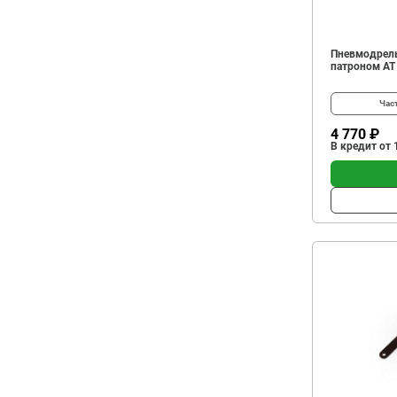
Пневмодрель
патроном АТ
Час
4 770 ₽
В кредит от 