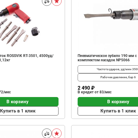
ок ROSSVIK RT-3501, 4500уд/
Пневматическое зубило 190 мм с
1,12кг
комплектом насадок NP5066
Частота ударов, уд/мин
350
Рабочее давление, бар
6
2 490 ₽
72/мес
В кредит от 83/мес
В корзину
В корзину
Купить в 1 клик
Купить в 1 клик