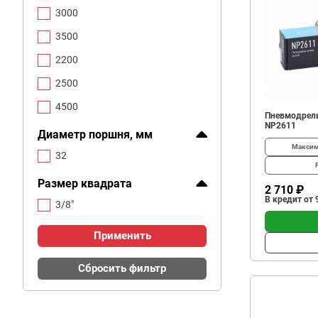
3000
3500
2200
2500
4500
Пневмодрель
NP2611
Диаметр поршня, мм
Максим
32
Размер квадрата
2 710 ₽
В кредит от 
3/8"
Применить
Сбросить фильтр