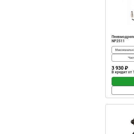
Пневмодрель
NP2511
Максимальны
Час
3 930 ₽
В кредит от 