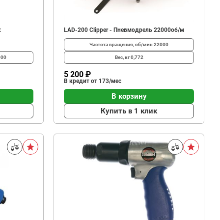
к
LAD-200 Clipper - Пневмодрель 22000об/м
Частота вращения, об/мин
22000
000
Вес, кг
0,772
5 200 ₽
В кредит от 173/мес
В корзину
Купить в 1 клик