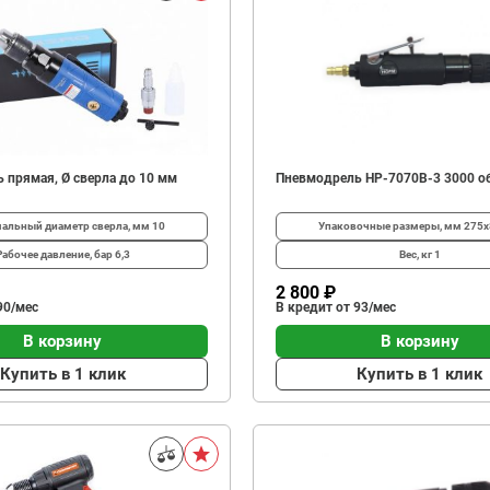
 прямая, Ø сверла до 10 мм
Пневмодрель HP-7070B-3 3000 об
альный диаметр сверла, мм
10
Упаковочные размеры, мм
275х
Рабочее давление, бар
6,3
Вес, кг
1
2 800 ₽
90/мес
В кредит от 93/мес
В корзину
В корзину
Купить в 1 клик
Купить в 1 клик