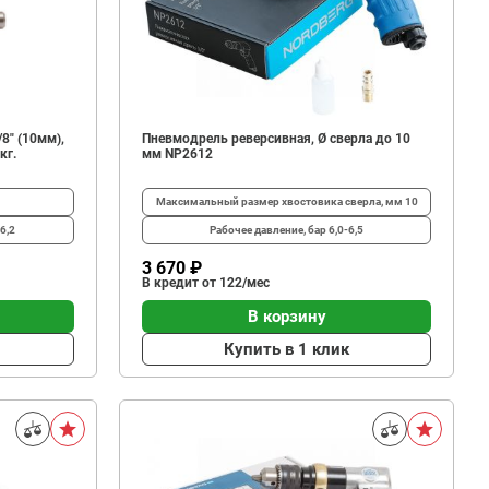
8" (10мм),
Пневмодрель реверсивная, Ø сверла до 10
кг.
мм NP2612
Максимальный размер хвостовика сверла, мм
10
р
6,2
Рабочее давление, бар
6,0-6,5
3 670 ₽
В кредит от 122/мес
В корзину
Купить в 1 клик