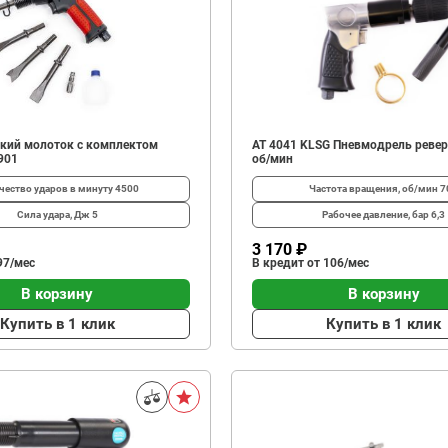
кий молоток с комплектом
АТ 4041 KLSG Пневмодрель ревер
901
об/мин
чество ударов в минуту
4500
Частота вращения, об/мин
7
Сила удара, Дж
5
Рабочее давление, бар
6,3
3 170 ₽
97/мес
В кредит от 106/мес
В корзину
В корзину
Купить в 1 клик
Купить в 1 клик