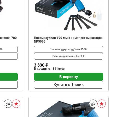
сивная 700
Пневмозубило 190 мм с комплектом насадок
NP5065
00
Частота ударов, уд/мин
3500
Рабочее давление, бар
6,2
3 330 ₽
В кредит от 111/мес
В корзину
Купить в 1 клик