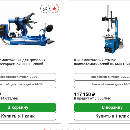
омонтажный для грузовых
Шиномонтажный станок
скоростной, 380 В, синий
полуавтоматический BRANN T32
Напряжение питания, В
380
Напряжение питания, В
220/
етр обода колеса, дюйм
14-26
Внешний зажим диска
10-2
₽
117 150 ₽
 14 633/мес
В кредит от 3 905/мес
В корзину
В корзину
Купить в 1 клик
Купить в 1 клик