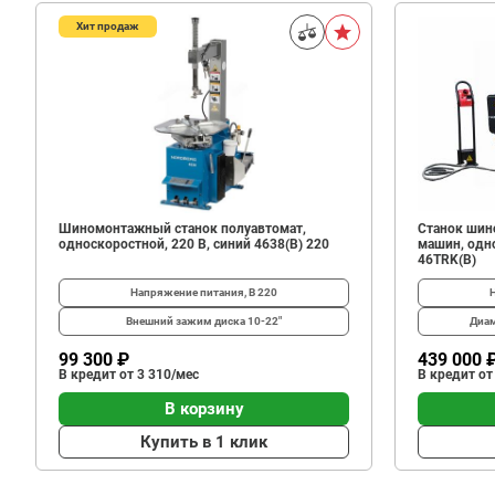
Хит продаж
11
217
В корзину
₽
Шиномонтажный станок полуавтомат,
Станок шин
односкоростной, 220 В, синий 4638(B) 220
машин, одно
46TRK(B)
Напряжение питания, В
220
Внешний зажим диска
10-22"
Диам
99 300 ₽
439 000 
В кредит от 3 310/мес
В кредит от
В корзину
Купить в 1 клик