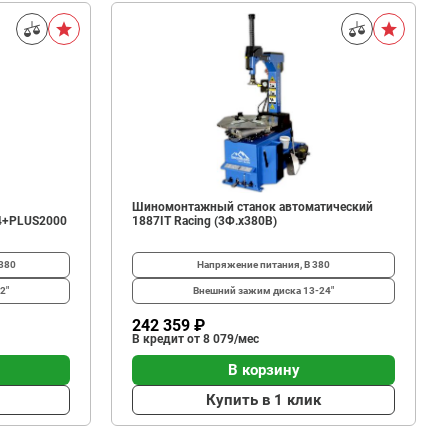
Шиномонтажный станок автоматический
4+PLUS2000
1887IT Racing (3Ф.х380В)
380
Напряжение питания, В
380
2"
Внешний зажим диска
13-24"
242 359 ₽
В кредит от 8 079/мес
В корзину
Купить в 1 клик