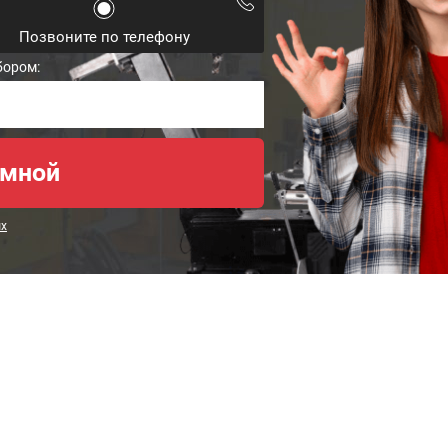
Позвоните по телефону
бором:
ых