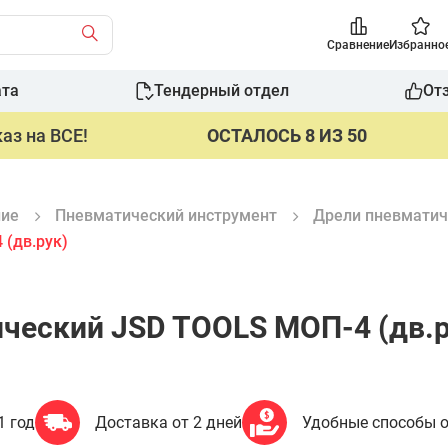
Сравнение
Избранно
ата
Тендерный отдел
От
аз на ВСЕ!
ОСТАЛОСЬ 8 ИЗ 50
ние
Пневматический инструмент
Дрели пневматич
(дв.рук)
ческий JSD TOOLS МОП-4 (дв.р
1 год
Доставка от 2 дней
Удобные способы 