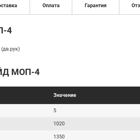
оставка
Оплата
Гарантия
От
П-4
(дв.рук)
ЙД МОП-4
Значение
5
1020
1350