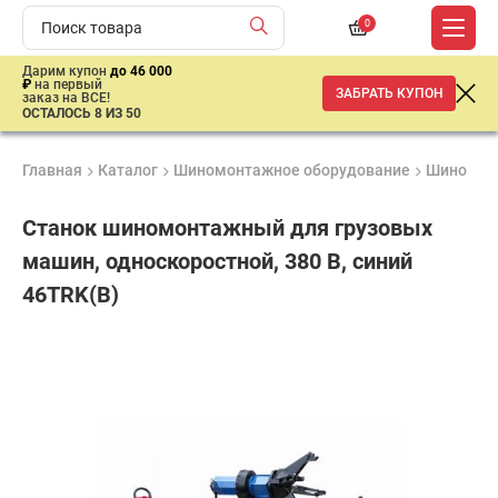
0
Дарим купон
до 46 000
₽
на первый
ЗАБРАТЬ КУПОН
заказ на ВСЕ!
ОСТАЛОСЬ 8 ИЗ 50
Главная
Каталог
Шиномонтажное оборудование
Шиномон
Станок шиномонтажный для грузовых
машин, односкоростной, 380 В, синий
46TRK(B)
Удобные
Гарантия
Доставка
способы
Лучшая
1 год
от 2 дней
оплаты
цена
–
ниже
средней
рыночной