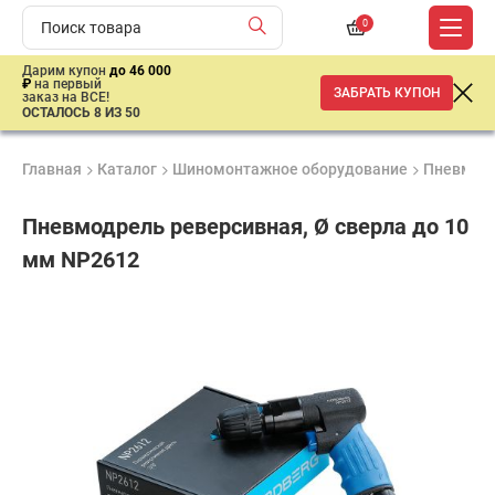
0
Дарим купон
до 46 000
₽
на первый
ЗАБРАТЬ КУПОН
заказ на ВСЕ!
ОСТАЛОСЬ 8 ИЗ 50
Главная
Каталог
Шиномонтажное оборудование
Пневмати
Пневмодрель реверсивная, Ø сверла до 10
мм NP2612
Удобные
Гарантия
Доставка
способы
1 год
от 2 дней
3
оплаты
670
₽