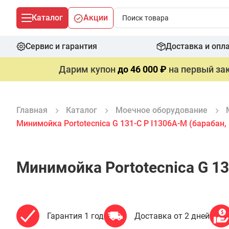
Каталог
Акции
Сервис и гарантия
Доставка и опл
Дарим купон
до 46 000 ₽
на первый зак
Главная
Каталог
Моечное оборудование
Минимойка Portotecnica G 131-C P I1306A-M (барабан,
Минимойка Portotecnica G 13
Гарантия 1 год
Доставка от 2 дней