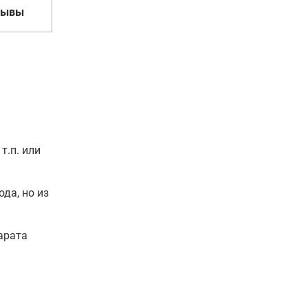
зывы
т.п. или
да, но из
арата