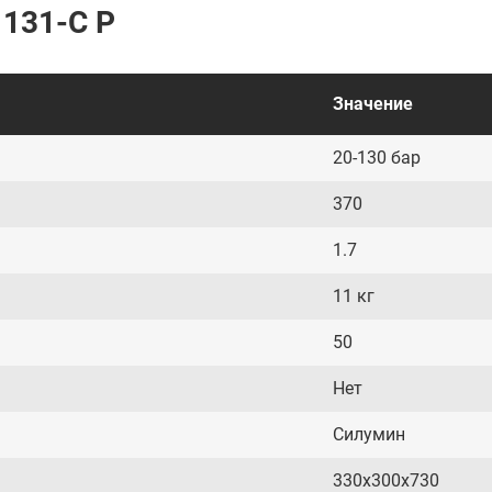
 131-C P
Значение
20-130 бар
370
1.7
11 кг
50
Нет
Силумин
330х300х730