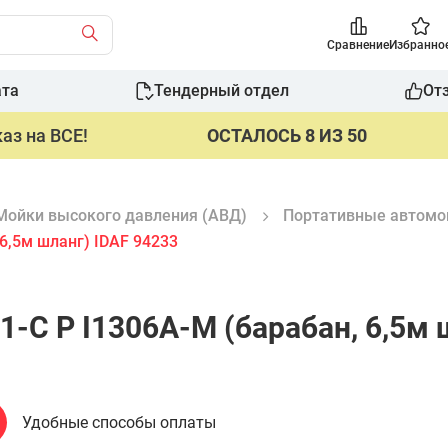
Сравнение
Избранно
ата
Тендерный отдел
От
аз на ВСЕ!
ОСТАЛОСЬ 8 ИЗ 50
Мойки высокого давления (АВД)
Портативные автомо
 6,5м шланг) IDAF 94233
1-C P I1306A-M (барабан, 6,5м 
Удобные способы оплаты