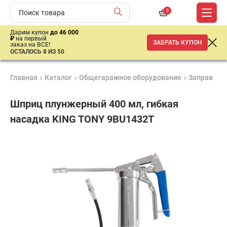
0
Дарим купон
до 46 000
₽
на первый
ЗАБРАТЬ КУПОН
заказ на ВСЕ!
ОСТАЛОСЬ 8 ИЗ 50
Главная
Каталог
Общегаражное оборудование
Заправочн
Шприц плунжерный 400 мл, гибкая
насадка KING TONY 9BU1432T
Удобные
Гарантия
Доставка
способы
1 год
от 2 дней
4
оплаты
890
₽