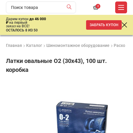
0
Дарим купон
до 46 000
₽
на первый
ЗАБРАТЬ КУПОН
заказ на ВСЕ!
ОСТАЛОСЬ 8 ИЗ 50
Главная
Каталог
Шиномонтажное оборудование
Расходны
Латки овальные О2 (30х43), 100 шт.
коробка
Продукция
Гарантия
Доставк
сертифицирована
до 3 лет
от 2 дне
860
₽
имальная
ма заказа