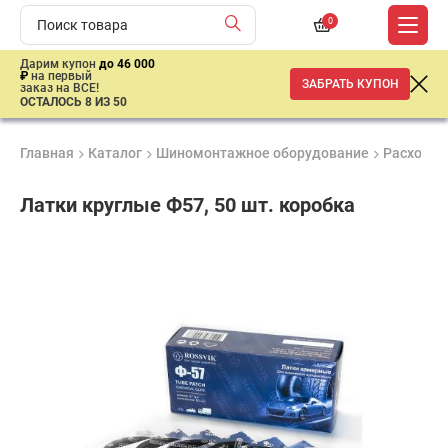
0
Дарим купон
до 46 000
₽
на первый
ЗАБРАТЬ КУПОН
заказ на ВСЕ!
ОСТАЛОСЬ 8 ИЗ 50
Главная
Каталог
Шиномонтажное оборудование
Расходны
Латки круглые Ф57, 50 шт. коробка
Продукция
Гарантия
Доставк
сертифицирована
до 3 лет
от 2 дне
880
₽
имальная
ма заказа
00 рублей