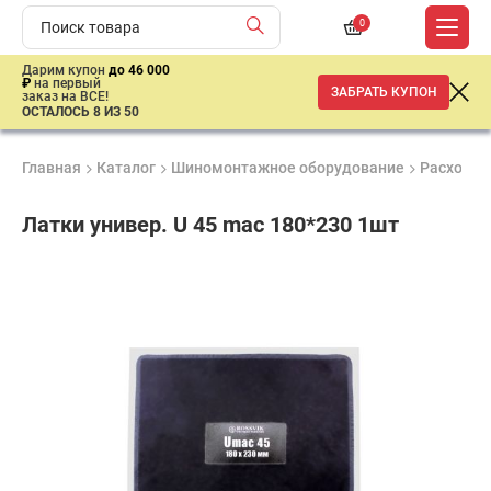
0
Дарим купон
до 46 000
₽
на первый
ЗАБРАТЬ КУПОН
заказ на ВСЕ!
ОСТАЛОСЬ 8 ИЗ 50
Главная
Каталог
Шиномонтажное оборудование
Расходны
Латки универ. U 45 mac 180*230 1шт
Продукция
Гарантия
Доставк
сертифицирована
до 3 лет
от 2 дне
385
₽
имальная
ма заказа
00 рублей