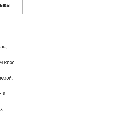
зывы
ов,
м клея-
мерой,
тый
ых