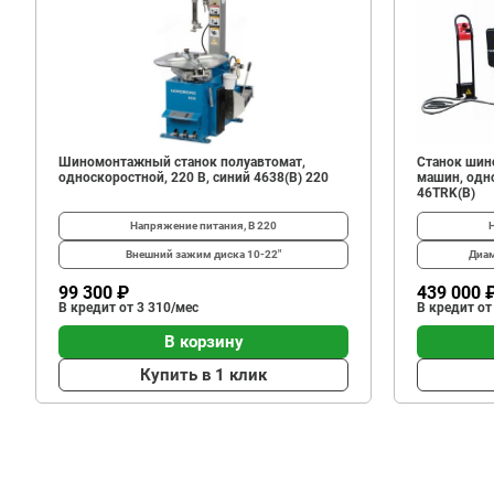
1
390
В корзину
₽
Шиномонтажный станок полуавтомат,
Станок шин
односкоростной, 220 В, синий 4638(B) 220
машин, одно
46TRK(B)
Напряжение питания, В
220
Внешний зажим диска
10-22"
Диам
99 300 ₽
439 000 
В кредит от 3 310/мес
В кредит от
В корзину
Купить в 1 клик