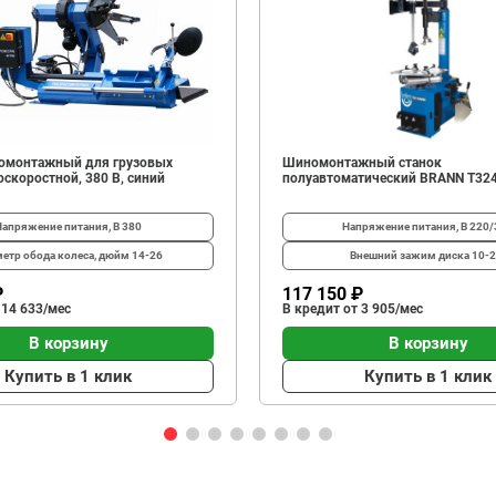
омонтажный для грузовых
Шиномонтажный станок
скоростной, 380 В, синий
полуавтоматический BRANN T32
Напряжение питания, В
380
Напряжение питания, В
220/
етр обода колеса, дюйм
14-26
Внешний зажим диска
10-2
₽
117 150 ₽
 14 633/мес
В кредит от 3 905/мес
В корзину
В корзину
Купить в 1 клик
Купить в 1 клик