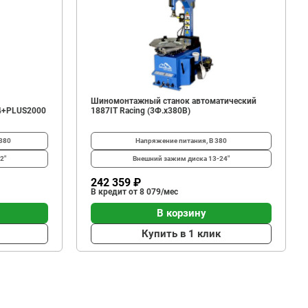
Шиномонтажный станок автоматический
4+PLUS2000
1887IT Racing (3Ф.х380В)
380
Напряжение питания, В
380
2"
Внешний зажим диска
13-24"
242 359 ₽
В кредит от 8 079/мес
В корзину
Купить в 1 клик