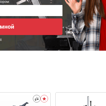
бором:
ых