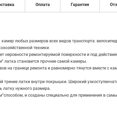
оставка
Оплата
Гарантия
От
 камер любых размеров всех видов транспорта: велосипед
кохозяйственной техники.
ет неровности ремонтируемой поверхности и под действие
и” латка становится прочнее самой камеры.
вов на границе ремонта и равномерно тянутся вместе с ка
ий трение латки внутри покрышки. Широкий узкоступенча
ь латку нужного размера.
м”способом, и созданы специально для применения в сам