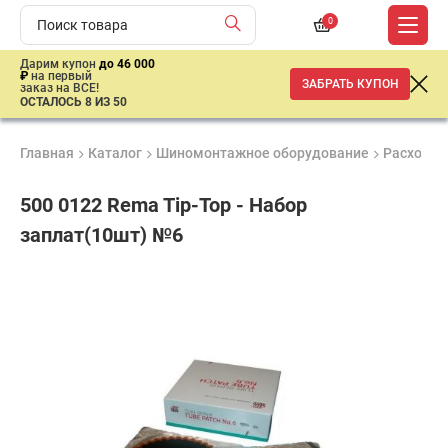
0
Дарим купон
до 46 000
₽
на первый
ЗАБРАТЬ КУПОН
заказ на ВСЕ!
ОСТАЛОСЬ 8 ИЗ 50
Главная
Каталог
Шиномонтажное оборудование
Расходны
500 0122 Rema Tip-Top - Набор
заплат(10шт) №6
Удобные
Гарантия
Доставка
способы
до 3 лет
от 2 дней
1
оплаты
725
₽