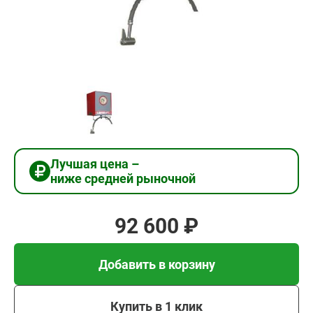
92
600
₽
Добавить в корзину
Купить в 1 клик
Лучшая цена –
ниже средней рыночной
В кредит от 3 087 руб/
мес
92 600 ₽
Добавить в корзину
Купить в 1 клик