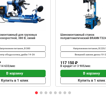
омонтажный для грузовых
Шиномонтажный станок
скоростной, 380 В, синий
полуавтоматический BRANN T32
Напряжение питания, В
380
Напряжение питания, В
220/
етр обода колеса, дюйм
14-26
Внешний зажим диска
10-2
₽
117 150 ₽
 14 633/мес
В кредит от 3 905/мес
В корзину
В корзину
Купить в 1 клик
Купить в 1 клик