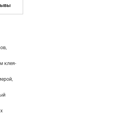
зывы
ов,
м клея-
мерой,
тый
ых