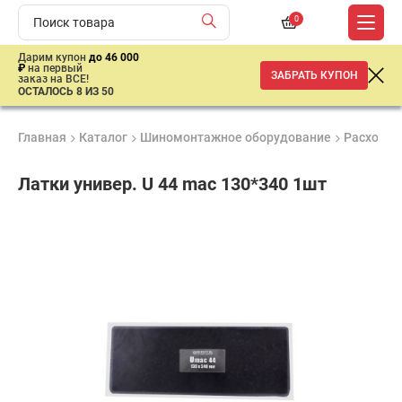
0
Дарим купон
до 46 000
₽
на первый
ЗАБРАТЬ КУПОН
заказ на ВСЕ!
ОСТАЛОСЬ 8 ИЗ 50
Главная
Каталог
Шиномонтажное оборудование
Расходны
Латки универ. U 44 mac 130*340 1шт
Продукция
Гарантия
Доставк
сертифицирована
до 3 лет
от 2 дне
380
₽
имальная
ма заказа
00 рублей