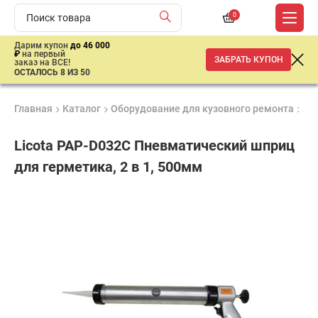
0
Дарим купон
до 46 000
₽
на первый
ЗАБРАТЬ КУПОН
заказ на ВСЕ!
ОСТАЛОСЬ 8 ИЗ 50
Главная
Каталог
Оборудование для кузовного ремонта
Ку
Licota PAP-D032C Пневматический шприц
для герметика, 2 в 1, 500мм
Удобные
Гарантия
Доставка
способы
1 год
от 2 дней
11
оплаты
378
₽