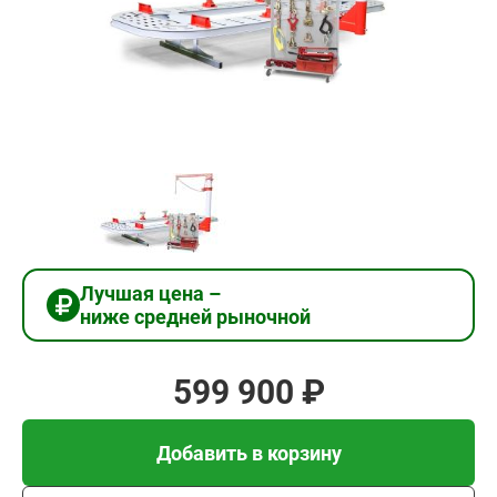
599
900
₽
Добавить в корзину
Купить в 1 клик
Лучшая цена –
ниже средней рыночной
В кредит от 19 997 руб/
мес
599 900 ₽
Добавить в корзину