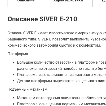
Описание
Характеристики
Д
В кредит от 28 830 руб/
мес
Описание SIVER E-210
Стапель SIVER E имеет классическую американскую 
башенного типа. SIVER E позволит выполнить кузовно
коммерческого автомобиля быстро и с комфортом.
Платформа
Большое количество отверстий в платформе позв
расположение отверстий подобрано так, что бы
Платформа изготавливается из листового метал
Детали платформы вырезаются из цельного лист
Подъемный механизм
Механизм автоподъема значительно облегчает у
Платформа, оснащенная подъемным механизмом, на