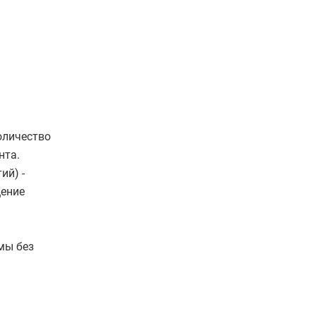
оличество
нта.
тий) -
щение
мы без