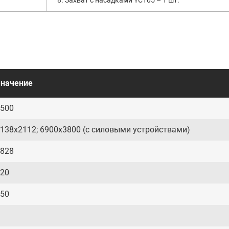
8. Захват с насадками YC105 – 1 шт.
Значение
500
138х2112; 6900х3800 (с силовыми устройствами)
828
20
50