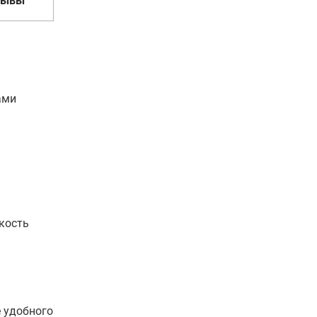
зывы
ами
кость
е удобного