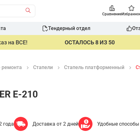
Сравнение
Избранно
ата
Тендерный отдел
От
аз на ВСЕ!
ОСТАЛОСЬ 8 ИЗ 50
о ремонта
Стапели
Стапель платформенный
С
ER E-210
2 года
Доставка от 2 дней
Удобные способы