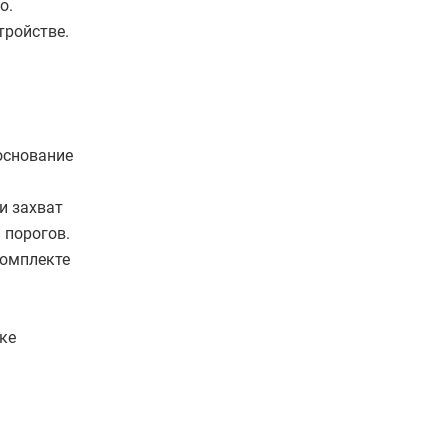
во.
тройстве.
основание
и захват
 порогов.
комплекте
ке