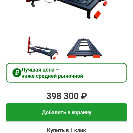
398
300
₽
Добавить в корзину
Купить в 1 клик
Лучшая цена –
ниже средней рыночной
В кредит от 13 277 руб/
мес
398 300 ₽
Добавить в корзину
Купить в 1 клик