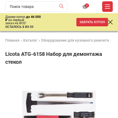
0
Дарим купон
до 46 000
₽
на первый
ЗАБРАТЬ КУПОН
заказ на ВСЕ!
ОСТАЛОСЬ 8 ИЗ 50
Главная
Каталог
Оборудование для кузовного ремонта
Ку
Licota ATG-6158 Набор для демонтажа
стекол
Удобные
Гарантия
Доставка
способы
1 год
от 2 дней
9
оплаты
185
₽