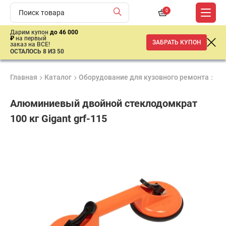
0
Дарим купон
до 46 000
₽
на первый
ЗАБРАТЬ КУПОН
заказ на ВСЕ!
ОСТАЛОСЬ 8 ИЗ 50
Главная
Каталог
Оборудование для кузовного ремонта
Ку
Алюминиевый двойной стеклодомкрат
100 кг Gigant grf-115
Продукция
Гарантия
Доставк
сертифицирована
до 3 лет
от 2 дне
881
₽
имальная
ма заказа