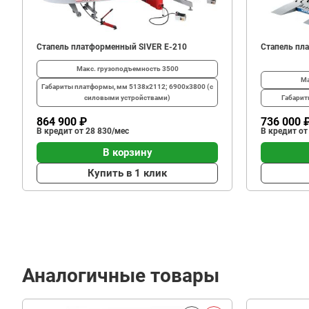
₽
Стапель платформенный SIVER E-210
Стапель пл
Макс. грузоподъемность
3500
Ма
Габариты платформы, мм
5138х2112; 6900х3800 (с
силовыми устройствами)
Габари
864 900 ₽
736 000 
В кредит от 28 830/мес
В кредит от
В корзину
Купить в 1 клик
Аналогичные товары