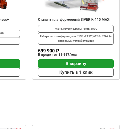
ress+
Стапель платформенный SIVER К-110 MAXI
Макс. грузоподъемность
3500
500
Габариты платформы, мм
5138х2112; 6288х3262 (с
силовыми устройствами)
599 900 ₽
В кредит от 19 997/мес
В корзину
Купить в 1 клик