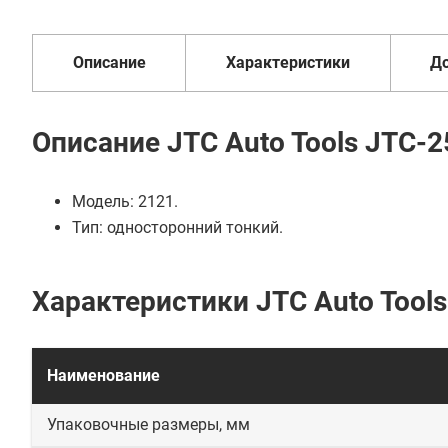
6
от 2 дней
оплата
В кредит от 60 руб/мес
месяцев
Описание
Характеристики
Д
Описание JTC Auto Tools JTC-2
Модель: 2121.
Тип: односторонний тонкий.
Характеристики JTC Auto Tool
Наименование
Упаковочные размеры, мм