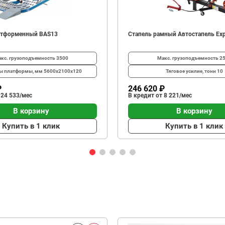
атформенный BAS13
Стапель рамный Автостапель Exp
кс. грузоподъемность
3500
Макс. грузоподъемность
2
ты платформы, мм
5600х2100x120
Тяговое усилие, тонн
10
₽
246 620 ₽
 24 533/мес
В кредит от 8 221/мес
В корзину
В корзину
Купить в 1 клик
Купить в 1 клик