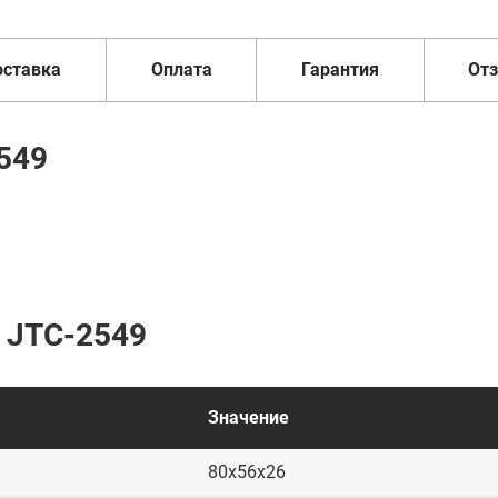
оставка
Оплата
Гарантия
От
549
s JTC-2549
Значение
80х56х26