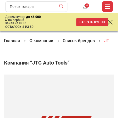
0
Дарим купон
до 46 000
₽
на первый
ЗАБРАТЬ КУПОН
заказ на ВСЕ!
ОСТАЛОСЬ 8 ИЗ 50
Главная
О компании
Список брендов
JTC
Компания “JTC Auto Tools”