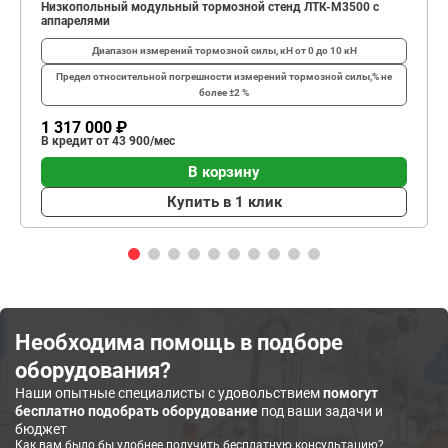
Низкопольный модульный тормозной стенд ЛТК-М3500 с
аппарелями
Диапазон измерений тормозной силы, кН
от 0 до 10 кН
Предел относительной погрешности измерений тормозной силы,%
не
более ±2 %
1 317 000 ₽
В кредит от 43 900/мес
В корзину
Купить в 1 клик
Необходима помощь в подборе
оборудования?
Наши опытные специалисты с удовольствием
помогут
бесплатно подобрать оборудование
под ваши задачи и
бюджет
Как вам было бы удобнее получить бесплатную консультацию?