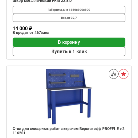
Шкаф металлический FRM 22.8.D
Габариты, мм
1850x800x500
Вес, кг
32,7
14 000 ₽
В кредит от 467/мес
В корзину
Купить в 1 клик
Стол для слесарных работ с экраном Верстакофф PROFFI-E v.2
116201