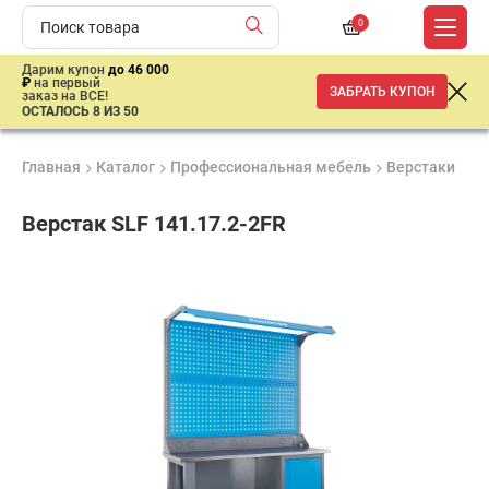
0
Дарим купон
до 46 000
₽
на первый
ЗАБРАТЬ КУПОН
заказ на ВСЕ!
ОСТАЛОСЬ 8 ИЗ 50
Главная
Каталог
Профессиональная мебель
Верстаки
Ве
Верстак SLF 141.17.2-2FR
Продукция
Гарантия
Доставк
сертифицирована
1 год
от 2 дне
50
255
₽