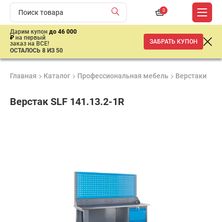
0
Дарим купон
до 46 000
₽
на первый
ЗАБРАТЬ КУПОН
заказ на ВСЕ!
ОСТАЛОСЬ 8 ИЗ 50
Главная
Каталог
Профессиональная мебель
Верстаки
Ве
Верстак SLF 141.13.2-1R
Продукция
Гарантия
Доставк
сертифицирована
1 год
от 2 дне
50
659
₽