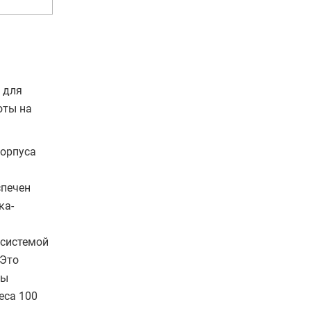
 для
оты на
корпуса
спечен
ка-
 системой
 Это
ны
еса 100