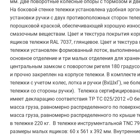
мм. Две поворотные колесные опоры с тормозом и дв
На боковой стенке тележки установлена удобная эрг
установки ручки с двух противоположных сторон тел
порошковой краской, обеспечивающей хорошую износ
смазочным веществам. Цвет и текстура покрытия корп
ящиков тележки RAL 7037, глянцевое. Цвет и текстур
тележки установлен формованный лоток, выполненный
основное отделение и три малых отделения для хране
центральным замком с поворотом ригеля 180 градусо
и прочно закреплен на корпусе тележки. В комплекте
тележки с учетом колес, лотка и ручки (ВхШхГ), не бо
тележки со стороны ручки). Тележка сертифицирована
имеет декларацию соответствия ТР ТС 025/2012 «О б
масса груза, равномерно распределенного по поверх
масса груза, равномерно распределенного по крыше 
в тележке 220 кг. В тележке инструментальной TNC 79
размеры малых ящиков: 60 х 561 х 392 мм. Внутренние