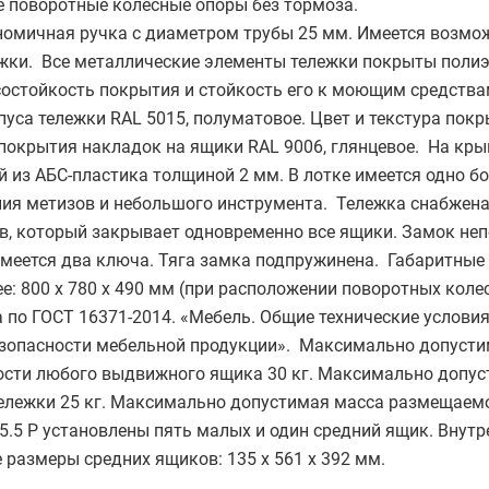
е поворотные колесные опоры без тормоза.
ономичная ручка с диаметром трубы 25 мм. Имеется возмо
ежки. Все металлические элементы тележки покрыты поли
остойкость покрытия и стойкость его к моющим средства
уса тележки RAL 5015, полуматовое. Цвет и текстура пок
а покрытия накладок на ящики RAL 9006, глянцевое. На кр
 из АБС-пластика толщиной 2 мм. В лотке имеется одно б
ния метизов и небольшого инструмента. Тележка снабжен
в, который закрывает одновременно все ящики. Замок не
 имеется два ключа. Тяга замка подпружинена. Габаритны
лее: 800 х 780 х 490 мм (при расположении поворотных коле
 по ГОСТ 16371-2014. «Мебель. Общие технические условия
езопасности мебельной продукции». Максимально допуст
ности любого выдвижного ящика 30 кг. Максимально допу
тележки 25 кг. Максимально допустимая масса размещаемо
5.5 Р установлены пять малых и один средний ящик. Внутр
 размеры средних ящиков: 135 х 561 х 392 мм.