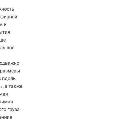
жность
эфирной
м и
рытия
ыше
ольшое
а
подвижно
е размеры
с вдоль
», а также
имая
стимая
го груза
енние