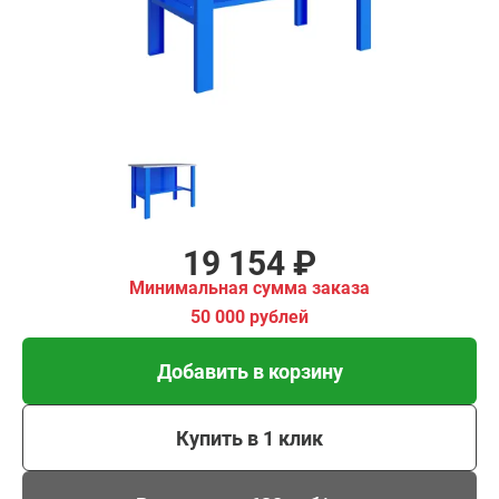
00 рублей
Добавить в корзину
Купить в 1 клик
В кредит от 638 руб/
мес
19 154 ₽
Минимальная сумма заказа
50 000 рублей
Добавить в корзину
Купить в 1 клик