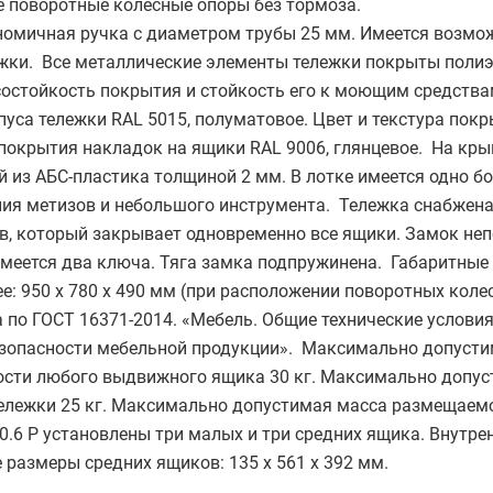
е поворотные колесные опоры без тормоза.
ономичная ручка с диаметром трубы 25 мм. Имеется возмо
ежки. Все металлические элементы тележки покрыты поли
остойкость покрытия и стойкость его к моющим средства
уса тележки RAL 5015, полуматовое. Цвет и текстура пок
а покрытия накладок на ящики RAL 9006, глянцевое. На кр
 из АБС-пластика толщиной 2 мм. В лотке имеется одно б
ния метизов и небольшого инструмента. Тележка снабжен
в, который закрывает одновременно все ящики. Замок не
 имеется два ключа. Тяга замка подпружинена. Габаритны
лее: 950 х 780 х 490 мм (при расположении поворотных коле
 по ГОСТ 16371-2014. «Мебель. Общие технические условия
езопасности мебельной продукции». Максимально допуст
ности любого выдвижного ящика 30 кг. Максимально допу
тележки 25 кг. Максимально допустимая масса размещаемо
0.6 P установлены три малых и три средних ящика. Внутре
 размеры средних ящиков: 135 х 561 х 392 мм.