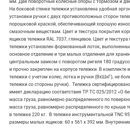
мм. Две поворотные колесные опоры с тормозом и дв
На боковой стенке тележки установлена удобная эрг
установки ручки с двух противоположных сторон тел
порошковой краской, обеспечивающей хорошую износ
смазочным веществам. Цвет и текстура покрытия корп
ящиков тележки RAL 7037, глянцевое. Цвет и текстур
тележки установлен формованный лоток, выполненный
основное отделение и три малых отделения для хране
центральным замком с поворотом ригеля 180 градусо
и прочно закреплен на корпусе тележки. В комплекте
тележки с учетом колес, лотка и ручки (ВхШхГ), не бо
тележки со стороны ручки). Тележка сертифицирована
имеет декларацию соответствия ТР ТС 025/2012 «О б
масса груза, равномерно распределенного по поверх
масса груза, равномерно распределенного по крыше 
в тележке 220 кг. В тележке инструментальной TNC 95
размеры малых ящиков: 60 х 561 х 392 мм. Внутренние