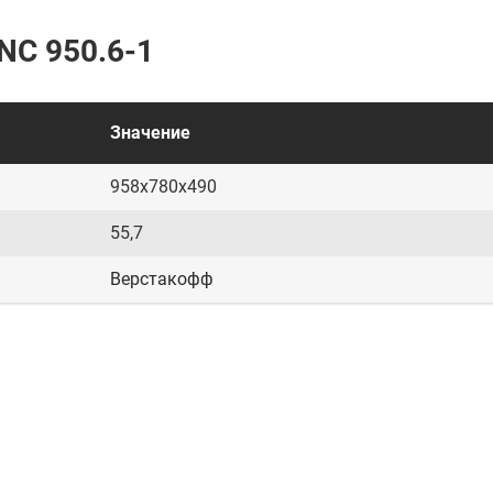
NC 950.6-1
Значение
958х780х490
55,7
Верстакофф