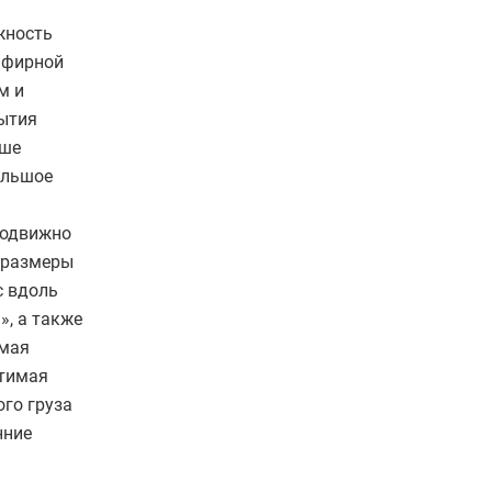
жность
эфирной
м и
рытия
ыше
ольшое
а
подвижно
е размеры
с вдоль
», а также
имая
стимая
го груза
нние