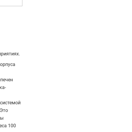
приятиях.
корпуса
спечен
ка-
 системой
 Это
ны
еса 100