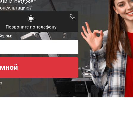
ачи и бюджет
консультацию?
Позвоните по телефону
бором:
ых