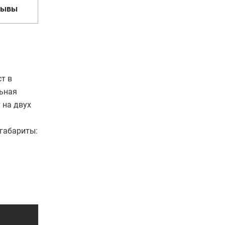
зывы
т в
льная
 на двух
 габариты: