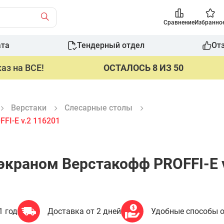
Сравнение
Избранно
ата
Тендерный отдел
От
аз на ВСЕ!
ОСТАЛОСЬ 8 ИЗ 50
Верстаки
Слесарные столы
FI-E v.2 116201
 экраном Верстакофф PROFFI-E 
1 год
Доставка от 2 дней
Удобные способы 