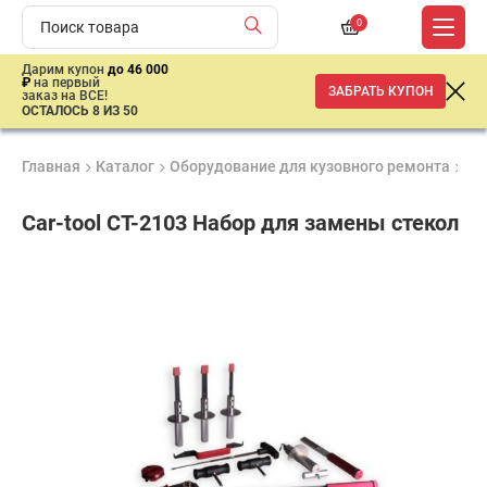
0
Дарим купон
до 46 000
₽
на первый
ЗАБРАТЬ КУПОН
заказ на ВСЕ!
ОСТАЛОСЬ 8 ИЗ 50
Главная
Каталог
Оборудование для кузовного ремонта
Ку
Car-tool CT-2103 Набор для замены стекол
Продукция
Гарантия
Доставк
сертифицирована
1 год
от 2 дне
ар
продан
имальная
ма заказа
00 рублей