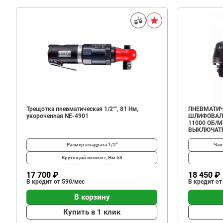
Трещотка пневматическая 1/2"", 81 Нм,
ПНЕВМАТИЧ
укороченная NE-4901
ШЛИФОВАЛЬ
11000 ОБ/
ВЫКЛЮЧАТЕ
Размер квадрата
1/2"
Час
Крутящий момент, Нм
68
17 700 ₽
18 450 ₽
В кредит от 590/мес
В кредит от
В корзину
Купить в 1 клик