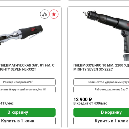
НЕВМАТИЧЕСКАЯ 3/8", 81 НМ, С
ПНЕВМОЗУБИЛО 10 ММ, 2200 УД
GHTY SEVEN NE-332T
MIGHTY SEVEN SC-222C
Размер квадрата
3/8"
Количество ударов в минуту
альный крутящий момент, Нм
81
Рабочее давление, бар
7
12 900 ₽
 417/мес
В кредит от 430/мес
В корзину
В корзину
Купить в 1 клик
Купить в 1 клик