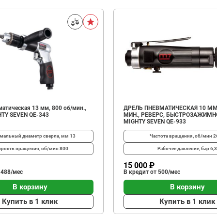
атическая 13 мм, 800 об/мин.,
ДРЕЛЬ ПНЕВМАТИЧЕСКАЯ 10 ММ,
HTY SEVEN QE-343
МИН., РЕВЕРС, БЫСТРОЗАЖИМН
MIGHTY SEVEN QE-933
мальный диаметр сверла, мм
13
Частота вращения, об/мин
2
рость вращения, об/мин
800
Рабочее давление, бар
6,3
15 000 ₽
 488/мес
В кредит от 500/мес
В корзину
В корзину
Купить в 1 клик
Купить в 1 клик