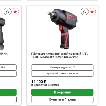
/МИН.
Гайковерт пневматический ударный 1/2",
1088 Нм MIGHTY SEVEN NC-4299Q
2200
Размер квадрата
1/2"
Крутящий момент, Нм
1088
14 400 ₽
В кредит от 480/мес
В корзину
Купить в 1 клик