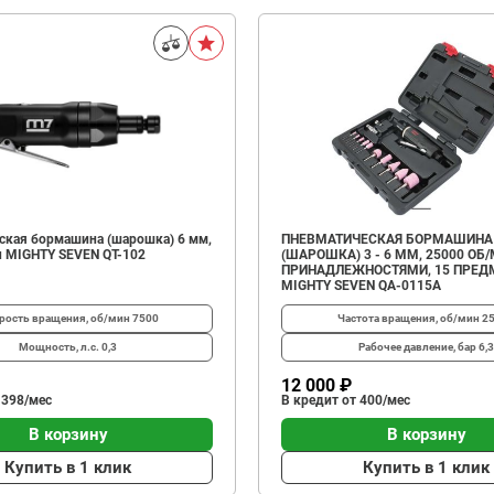
ская бормашина (шарошка) 6 мм,
ПНЕВМАТИЧЕСКАЯ БОРМАШИНА
н MIGHTY SEVEN QT-102
(ШАРОШКА) 3 - 6 ММ, 25000 ОБ/
ПРИНАДЛЕЖНОСТЯМИ, 15 ПРЕД
MIGHTY SEVEN QA-0115A
рость вращения, об/мин
7500
Частота вращения, об/мин
2
Мощность, л.с.
0,3
Рабочее давление, бар
6,3
12 000 ₽
 398/мес
В кредит от 400/мес
В корзину
В корзину
Купить в 1 клик
Купить в 1 клик