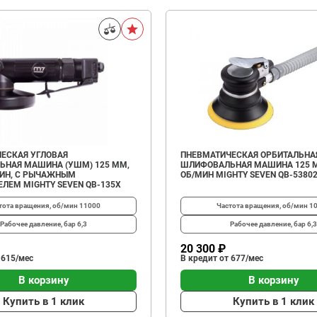
ЕСКАЯ УГЛОВАЯ
ПНЕВМАТИЧЕСКАЯ ОРБИТАЛЬНА
НАЯ МАШИНА (УШМ) 125 ММ,
ШЛИФОВАЛЬНАЯ МАШИНА 125 М
МИН, С РЫЧАЖНЫМ
ОБ/МИН MIGHTY SEVEN QB-5380
ЛЕМ MIGHTY SEVEN QB-135X
тота вращения, об/мин
11000
Частота вращения, об/мин
1
Рабочее давление, бар
6,3
Рабочее давление, бар
6,3
20 300 ₽
 615/мес
В кредит от 677/мес
В корзину
В корзину
Купить в 1 клик
Купить в 1 клик