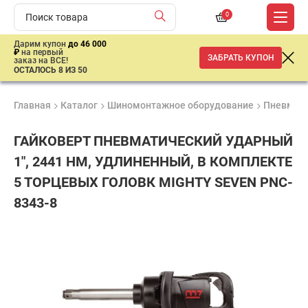
0
Дарим купон
до 46 000
₽
на первый
ЗАБРАТЬ КУПОН
заказ на ВСЕ!
ОСТАЛОСЬ 8 ИЗ 50
Главная
Каталог
Шиномонтажное оборудование
Пневмати
ГАЙКОВЕРТ ПНЕВМАТИЧЕСКИЙ УДАРНЫЙ
1", 2441 НМ, УДЛИНЕННЫЙ, В КОМПЛЕКТЕ
5 ТОРЦЕВЫХ ГОЛОВК MIGHTY SEVEN PNC-
8343-8
Удобные
Гарантия
Доставка
способы
1 год
от 2 дней
45
оплаты
050