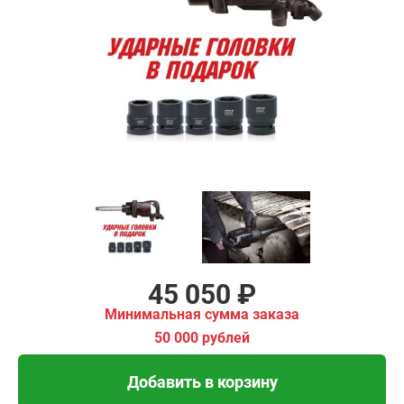
₽
имальная
ма заказа
00 рублей
Добавить в корзину
Купить в 1 клик
В кредит от 1 502 руб/
мес
45 050 ₽
Минимальная сумма заказа
50 000 рублей
Добавить в корзину