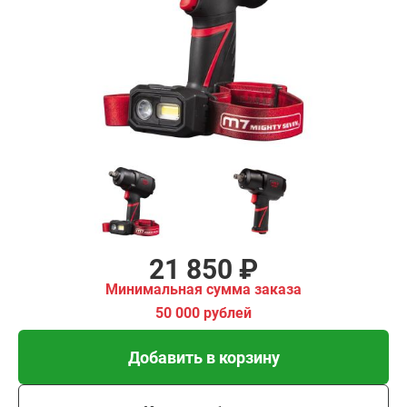
₽
имальная
ма заказа
00 рублей
Добавить в корзину
Купить в 1 клик
В кредит от 728 руб/
мес
21 850 ₽
Минимальная сумма заказа
50 000 рублей
Добавить в корзину