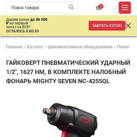
0
Дарим купон
до 46 000
₽
на первый
ЗАБРАТЬ КУПОН
заказ на ВСЕ!
ОСТАЛОСЬ 8 ИЗ 50
Главная
Каталог
Шиномонтажное оборудование
Пневмати
ГАЙКОВЕРТ ПНЕВМАТИЧЕСКИЙ УДАРНЫЙ
1/2", 1627 НМ, В КОМПЛЕКТЕ НАЛОБНЫЙ
ФОНАРЬ MIGHTY SEVEN NC-4255QL
Удобные
Гарантия
Доставка
способы
1 год
от 2 дней
21
оплаты
850