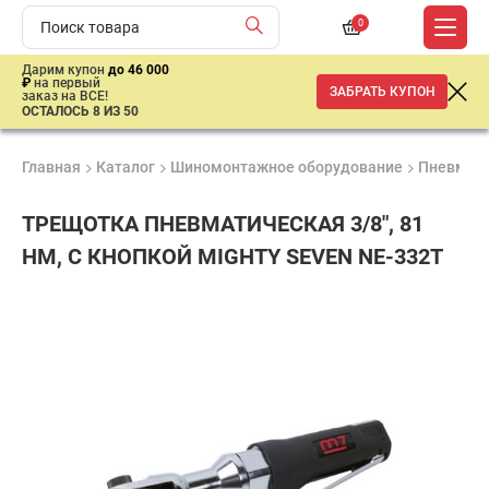
0
Дарим купон
до 46 000
₽
на первый
ЗАБРАТЬ КУПОН
заказ на ВСЕ!
ОСТАЛОСЬ 8 ИЗ 50
Главная
Каталог
Шиномонтажное оборудование
Пневмати
ТРЕЩОТКА ПНЕВМАТИЧЕСКАЯ 3/8", 81
НМ, С КНОПКОЙ MIGHTY SEVEN NE-332T
Удобные
Гарантия
Доставка
способы
1 год
от 2 дней
12
оплаты
500
₽